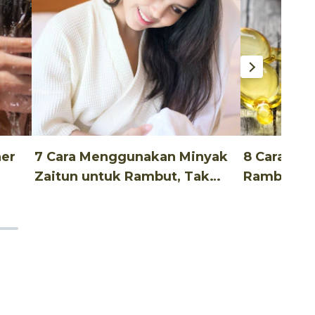
ner
7 Cara Menggunakan Minyak
8 Cara Me
Zaitun untuk Rambut, Tak
Rambut Un
Ribet!