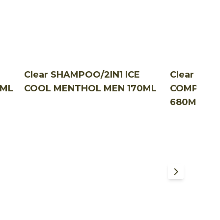
Clear SHAMPOO/2IN1 ICE
Clear SHA
0ML
COOL MENTHOL MEN 170ML
COMPLETE
680ML