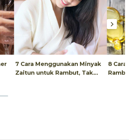
ner
7 Cara Menggunakan Minyak
8 Cara Me
Zaitun untuk Rambut, Tak
Rambut Un
Ribet!