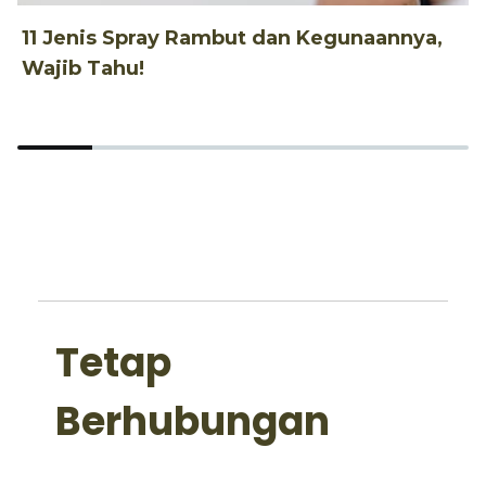
11 Jenis Spray Rambut dan Kegunaannya,
1
Wajib Tahu!
d
Tetap
Berhubungan