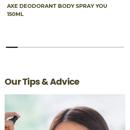
AXE DEODORANT BODY SPRAY YOU
A
150ML
C
Our Tips & Advice