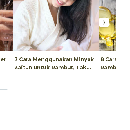
ner
7 Cara Menggunakan Minyak
8 Cara Me
Zaitun untuk Rambut, Tak
Rambut Un
Ribet!