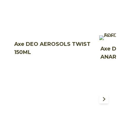
Axe DEO AEROSOLS TWIST
Axe DEO 
150ML
ANARCHY 