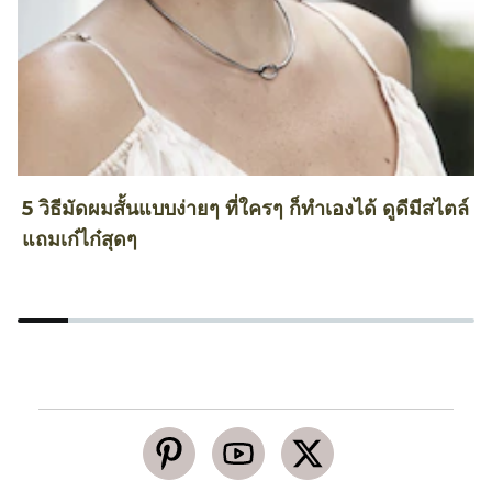
5 วิธีมัดผมสั้นแบบง่ายๆ ที่ใครๆ ก็ทำเองได้ ดูดีมีสไตล์
ไ
แถมเก๋ไก๋สุดๆ
ด