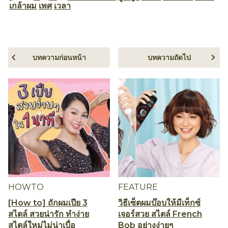
เกล้าผม
เพศ
เวลา
บทความก่อนหน้า
บทความถัดไป
HOWTO
FEATURE
[How to] ถักผมเปีย 3
วิธีเซ็ตผมบ๊อบให้มีเท็กซ์
สไตล์ สวยน่ารัก ทำง่าย
เจอร์สวย สไตล์ French
สไตล์ใหม่ไม่น่าเบื่อ
Bob อย่างง่ายๆ