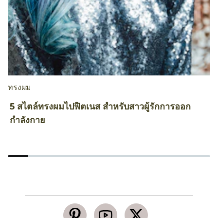
ทรงผม
ท
5 สไตล์ทรงผมไปฟิตเนส สำหรับสาวผู้รักการออก
5
กำลังกาย
ธ