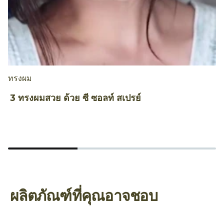
ทรงผม
ท
3 ทรงผมสวย ด้วย ซี ซอลท์ สเปรย์
ถ
A
ผลิตภัณฑ์ที่คุณอาจชอบ