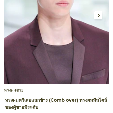
ทรงผมชาย
ท
ทรงผมหวีเสยแสกข้าง (Comb over) ทรงผมมีสไตล์
ไ
ของผู้ชายมีระดับ
ห