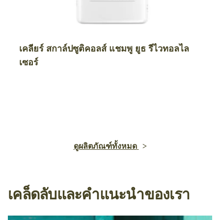
เคลียร์ สกาล์ปซูติคอลส์ แชมพู ยูธ รีไวทอลไล
เซอร์
ดูผลิตภัณฑ์ทั้งหมด
เคล็ดลับและคำแนะนำของเรา