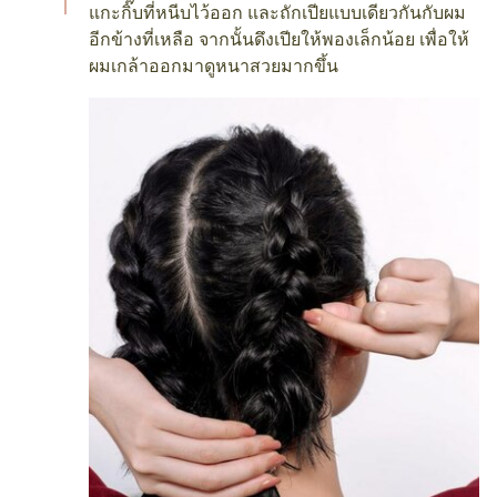
แกะกิ๊บที่หนีบไว้ออก และถักเปียแบบเดียวกันกับผม
อีกข้างที่เหลือ จากนั้นดึงเปียให้พองเล็กน้อย เพื่อให้
ผมเกล้าออกมาดูหนาสวยมากขึ้น