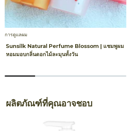
การดูแลผม
ก
Sunsilk Natural Perfume Blossom | แชมพูผม
เ
หอมมอบกลิ่นดอกไม้ละมุนทั้งวัน
ฮ
ผลิตภัณฑ์ที่คุณอาจชอบ