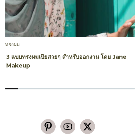
ทรงผม
ท
3 แบบทรงผมเปียสวยๆ สำหรับออกงาน โดย Jane
5
Makeup
แ