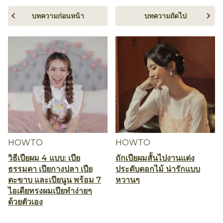
บทความก่อนหน้า
บทความถัดไป
HOWTO
HOWTO
วิธีเปียผม 4 แบบ: เปีย
ถักเปียผมสั้นไปงานแต่ง
ธรรมดา เปียกางปลา เปีย
ประดับดอกไม้ น่ารักแบบ
ตะขาบ และเปียนูน พร้อม 7
หวานๆ
ไอเดียทรงผมเปียทำง่ายๆ
ด้วยตัวเอง