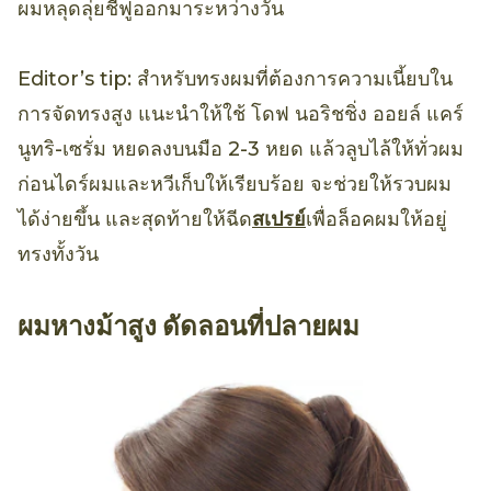
ผมหลุดลุ่ยชี้ฟูออกมาระหว่างวัน
Editor’s tip: สำหรับทรงผมที่ต้องการความเนี้ยบใน
การจัดทรงสูง แนะนำให้ใช้ โดฟ นอริชชิ่ง ออยล์ แคร์
นูทริ-เซรั่ม หยดลงบนมือ 2-3 หยด แล้วลูบไล้ให้ทั่วผม
ก่อนไดร์ผมและหวีเก็บให้เรียบร้อย จะช่วยให้รวบผม
ได้ง่ายขึ้น และสุดท้ายให้ฉีด
สเปรย์
เพื่อล็อคผมให้อยู่
ทรงทั้งวัน
ผมหางม้าสูง ดัดลอนที่ปลายผม