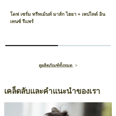
โดฟ เซรั่ม ทรีทเม้นท์ มาส์ก ไฮยา + เพปไทด์ อิน
เทนซ์ รีแพร์
ดูผลิตภัณฑ์ทั้งหมด
เคล็ดลับและคำแนะนำของเรา