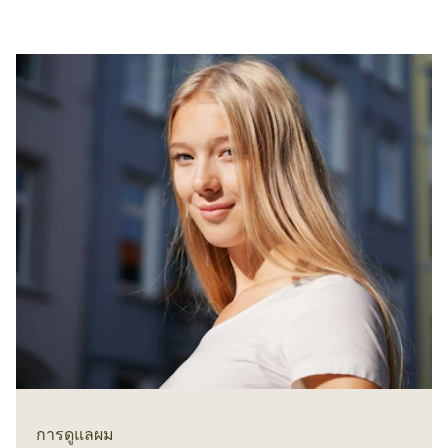
การดูแลผม