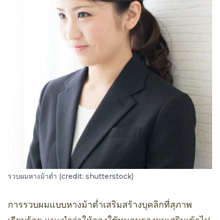
รวบผมหางม้าต่ำ (credit: shutterstock)
การรวบผมแบบหางม้าต่ำเสริมสร้างบุคลิกที่สุภาพ