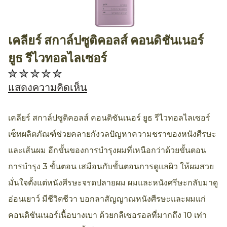
เคลียร์ สกาล์ปซูติคอลส์ คอนดิชันเนอร์
AllthingsBeauty
ยูธ รีไวทอลไลเซอร์
ไม่มี
การ
แสดงความคิดเห็น
ให้
คะแนน
เคลียร์ สกาล์ปซูติคอลส์ คอนดิชันเนอร์ ยูธ รีไวทอลไลเซอร์
สำหรับ
เซ็ทผลิตภัณฑ์ช่วยคลายกังวลปัญหาความชราของหนังศีรษะ
product
และเส้นผม อีกขั้นของการบำรุงผมที่เหนือกว่าด้วยขั้นตอน
นี้
การบำรุง 3 ขั้นตอน เสมือนกับขั้นตอนการดูแลผิว ให้ผมสวย
มั่นใจตั้งแต่หนังศีรษะจรดปลายผม ผมและหนังศรีษะกลับมาดู
อ่อนเยาว์ มีชีวิตชีวา บอกลาสัญญาณหนังศีรษะและผมแก่
คอนดิชันเนอร์เนื้อบางเบา ด้วยกลีเซอรอลที่มากถึง 10 เท่า