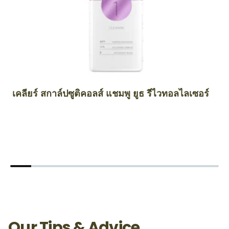
เคลียร์ สกาล์ปซูติคอลส์ แชมพู ยูธ รีไวทอลไลเซอร์
เค
Our Tips & Advice