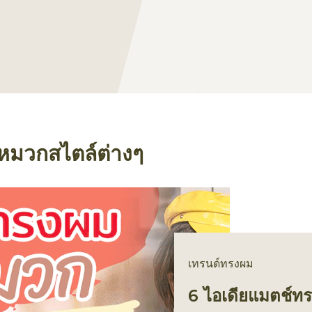
บหมวกสไตล์ต่างๆ
เทรนด์ทรงผม
6 ไอเดียแมตช์ทร