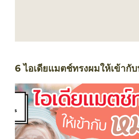
6 ไอเดียแมตช์ทรงผมให้เข้ากั