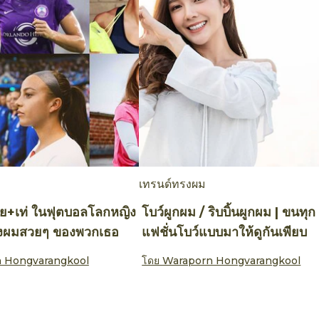
เทรนด์ทรงผม
วย+เท่ ในฟุตบอลโลกหญิง
โบว์ผูกผม / ริบบิ้นผูกผม | ขนทุก
งผมสวยๆ ของพวกเธอ
แฟชั่นโบว์แบบมาให้ดูกันเพียบ
 Hongvarangkool
โดย
Waraporn Hongvarangkool