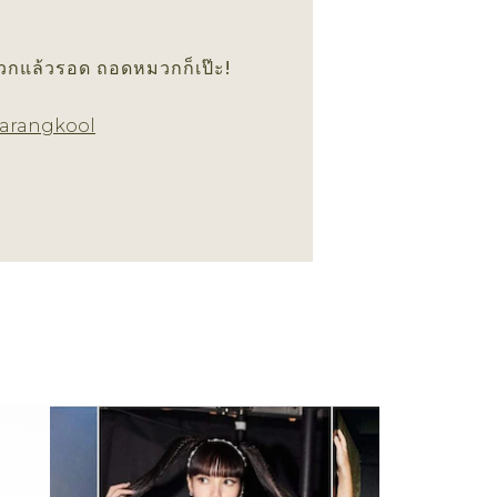
วกแล้วรอด ถอดหมวกก็เป๊ะ!
เทรนด์ทรงผม
arangkool