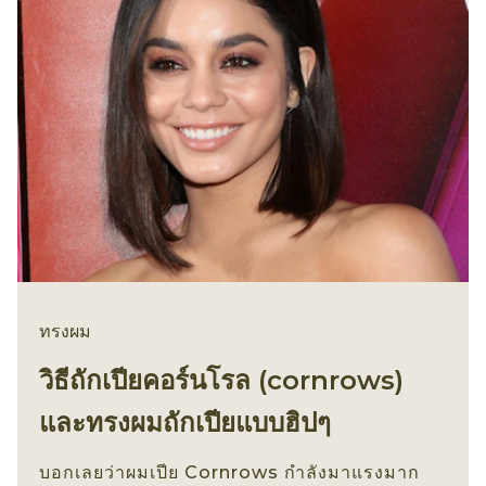
ทรงผม
วิธีถักเปียคอร์นโรล (cornrows)
และทรงผมถักเปียแบบฮิปๆ
บอกเลยว่าผมเปีย Cornrows กำลังมาแรงมาก