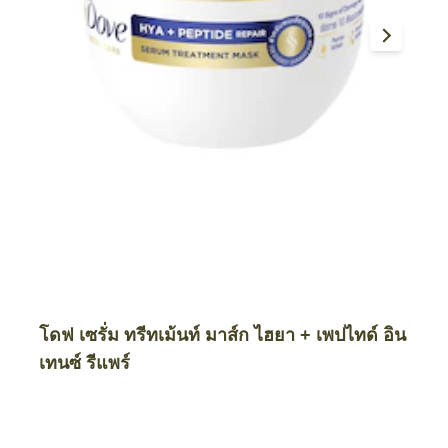
โดฟ เซรั่ม ทรีทเม้นท์ มาส์ก ไฮยา + เพปไทด์ อิน
เทนซ์ รีแพร์