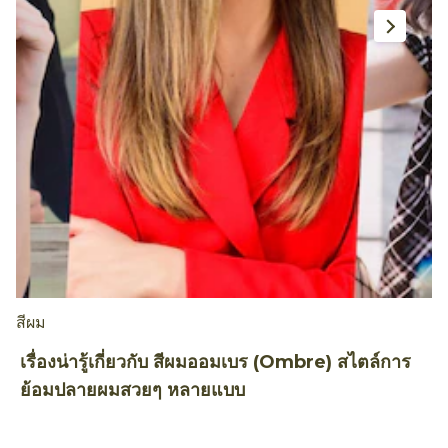
สีผม
ท
เรื่องน่ารู้เกี่ยวกับ สีผมออมเบร (Ombre) สไตล์การ
ถ
ย้อมปลายผมสวยๆ หลายแบบ
A