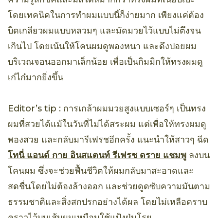
โดยเทคนิคในการทำผมแบบนี้ก็ง่ายมาก เพียงแค่ต้อง
บิดเกลียวผมแบบหลวมๆ และมัดมวยไว้แบบไม่ตึงจน
เกินไป โดยเน้นให้โคนผมดูพองหนา และดึงปอยผม
บริเวณจอนออกมาเล็กน้อย เพื่อเป็นกิมมิกให้ทรงผมดู
เก๋ไก๋มากยิ่งขึ้น
Editor’s tip : การเกล้าผมมวยสูงแบบเซอร์ๆ เป็นทรง
ผมที่สวยได้แม้ในวันที่ไม่ได้สระผม แต่เพื่อให้ทรงผมดู
พองสวย และกลับมารีเฟรชอีกครั้ง แนะนำให้สาวๆ ฉีด
โทนี่ แอนด์ กาย อินสแตนท์ รีเฟรช ดราย แชมพู
ลงบน
โคนผม ซึ่งจะช่วยฟื้นชีวิตให้ผมกลับมาสะอาดและ
สดชื่นโดยไม่ต้องล้างออก และช่วยดูดซับความมันตาม
ธรรมชาติและสิ่งสกปรกอย่างได้ผล โดยไม่เหลือคราบ
คราวไว้บนเส้นผมเหมือนใช้แป้งฝุ่นโรย