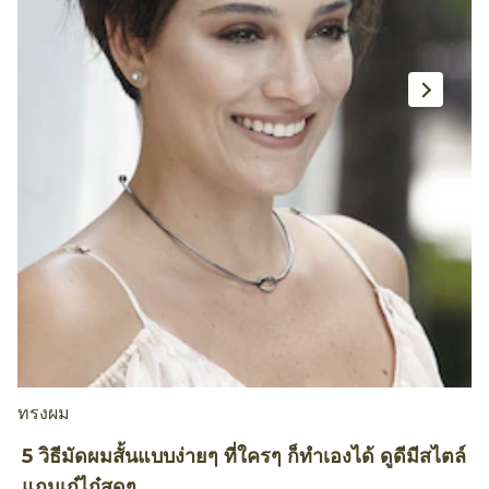
ทรงผม
ท
5 วิธีมัดผมสั้นแบบง่ายๆ ที่ใครๆ ก็ทำเองได้ ดูดีมีสไตล์
ไ
แถมเก๋ไก๋สุดๆ
ด