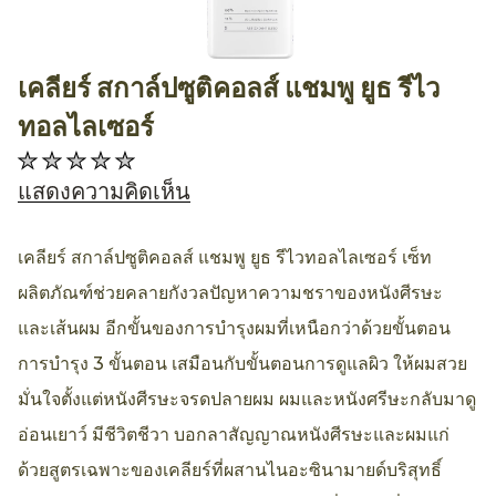
เคลียร์ สกาล์ปซูติคอลส์ แชมพู ยูธ รีไว
AllthingsBeauty
ทอลไลเซอร์
ไม่มี
การ
แสดงความคิดเห็น
ให้
คะแนน
เคลียร์ สกาล์ปซูติคอลส์ แชมพู ยูธ รีไวทอลไลเซอร์ เซ็ท
สำหรับ
ผลิตภัณฑ์ช่วยคลายกังวลปัญหาความชราของหนังศีรษะ
product
และเส้นผม อีกขั้นของการบำรุงผมที่เหนือกว่าด้วยขั้นตอน
นี้
การบำรุง 3 ขั้นตอน เสมือนกับขั้นตอนการดูแลผิว ให้ผมสวย
มั่นใจตั้งแต่หนังศีรษะจรดปลายผม ผมและหนังศรีษะกลับมาดู
อ่อนเยาว์ มีชีวิตชีวา บอกลาสัญญาณหนังศีรษะและผมแก่
ด้วยสูตรเฉพาะของเคลียร์ที่ผสานไนอะซินามายด์บริสุทธิ์