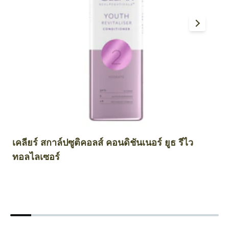
เคลียร์ สกาล์ปซูติคอลส์ คอนดิชันเนอร์ ยูธ รีไว
เค
ทอลไลเซอร์