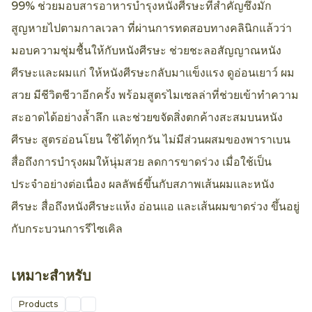
99% ช่วยมอบสารอาหารบำรุงหนังศีรษะที่สำคัญซึ่งมัก
สูญหายไปตามกาลเวลา ที่ผ่านการทดสอบทางคลินิกแล้วว่า
มอบความชุ่มชื้นให้กับหนังศีรษะ ช่วยชะลอสัญญาณหนัง
ศีรษะและผมแก่ ให้หนังศีรษะกลับมาแข็งแรง ดูอ่อนเยาว์ ผม
สวย มีชีวิตชีวาอีกครั้ง พร้อมสูตรไมเซลล่าที่ช่วยเข้าทำความ
สะอาดได้อย่างล้ำลึก และช่วยขจัดสิ่งตกค้างสะสมบนหนัง
ศีรษะ สูตรอ่อนโยน ใช้ได้ทุกวัน ไม่มีส่วนผสมของพาราเบน
สื่อถึงการบำรุงผมให้นุ่มสวย ลดการขาดร่วง เมื่อใช้เป็น
ประจำอย่างต่อเนื่อง ผลลัพธ์ขึ้นกับสภาพเส้นผมและหนัง
ศีรษะ สื่อถึงหนังศีรษะแห้ง อ่อนแอ และเส้นผมขาดร่วง ขึ้นอยู่
กับกระบวนการรีไซเคิล
เหมาะสำหรับ
Products