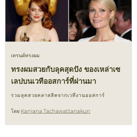
เทรนด์ทรงผม
ทรงผมสวยกับลุคสุดปัง ของเหล่าเซ
เลปบนเวทีออสการ์ที่ผ่านมา
รวมลุคสวยคลาสสิคจากเวทีงานออสการ์
เทรนด์ทรงผม
โดย
Kanjana Tachawattanakun