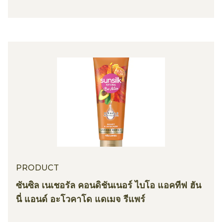
PRODUCT
ซันซิล เนเชอรัล คอนดิชันเนอร์ ไบโอ แอคทีฟ ฮัน
นี่ แอนด์ อะโวคาโด แดเมจ รีแพร์