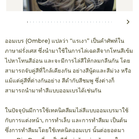
ออมเบร (Ombre) แปลว่า “แรเงา” เป็นคำศัพท์ใน
ภาษาฝรั่งเศส ซึ่งนำมาใช้ในการไล่เฉดสีจากโทนสีเข้ม
ไปหาโทนสีอ่อน และจะมีการไล่สีให้กลมกลืนกัน โดย
สามารถจับคู่สีที่ใกล้เคียงกัน อย่างสีนู้ดและสีม่วง หรือ
แม้แต่คู่สีที่ต่างกันอย่าง สีดำกับสีชมพู ซึ่งต่างก็
สามารถนำมาทำสีแบบออมเบรได้เช่นกัน
ในปัจจุบันมีการใช้เทคนิคสีผมไล่สีแบบออมเบรมาใช้
กับการแต่งหน้า, การทำเล็บ และการทำสีผม เป็นต้น
ซึ่งการทำสีผมโดยใช้เทคนิคออมเบร นั้นต่อยอดมา