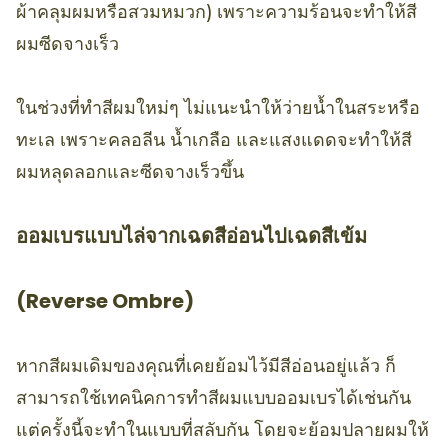
ผ้าคลุมผมหรือสวมหมวก) เพราะความร้อนจะทำให้สี
ผมซีดจางเร็ว
ในช่วงที่ทำสีผมใหม่ๆ ไม่แนะนำให้ว่ายน้ำในสระหรือ
ทะเล เพราะคลอลีน น้ำเกลือ และแสงแดดจะทำให้สี
ผมหลุดลอกและซีดจางเร็วขึ้น
ออมเบรแบบไล่จากเฉดสีอ่อนไปเฉดสีเข้ม
(Reverse Ombre)
หากสีผมเดิมของคุณที่เคยย้อมไว้มีสีอ่อนอยู่แล้ว ก็
สามารถใช้เทคนิคการทำสีผมแบบออมเบรได้เช่นกัน
แต่ครั้งนี้จะทำในแบบที่สลับกัน โดยจะย้อมปลายผมให้