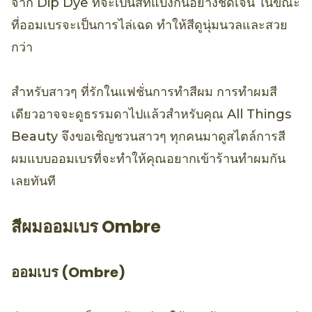
จาก Dip Dye ที่จะเป็นสีที่แบ่งกันอย่างชัดเจน ในขณะ
ที่ออมเบรจะเป็นการไล่เฉด ทำให้สีดูนุ่มนวลและสวย
กว่า
สำหรับสาวๆ ที่รักในแฟชั่นการทำสีผม การทำผมสี
เดียวอาจจะดูธรรมดาไปแล้วสำหรับคุณ All Things
Beauty จึงขอเชิญชวนสาวๆ ทุกคนมาดูสไตล์การสี
ผมแบบออมเบรที่จะทำให้คุณอยากเข้าร้านทำผมกัน
เลยทันที
สีผมออมเบร Ombre
ออมเบร (Ombre)