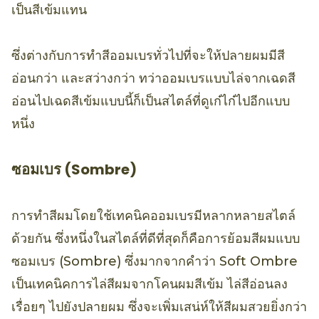
เป็นสีเข้มแทน
ซึ่งต่างกับการทำสีออมเบรทั่วไปที่จะให้ปลายผมมีสี
อ่อนกว่า และสว่างกว่า ทว่าออมเบรแบบไล่จากเฉดสี
อ่อนไปเฉดสีเข้มแบบนี้ก็เป็นสไตล์ที่ดูเก๋ไก๋ไปอีกแบบ
หนึ่ง
ซอมเบร (Sombre)
การทำสีผมโดยใช้เทคนิคออมเบรมีหลากหลายสไตล์
ด้วยกัน ซึ่งหนึ่งในสไตล์ที่ดีที่สุดก็คือการย้อมสีผมแบบ
ซอมเบร (Sombre) ซึ่งมากจากคำว่า Soft Ombre
เป็นเทคนิคการไล่สีผมจากโคนผมสีเข้ม ไล่สีอ่อนลง
เรื่อยๆ ไปยังปลายผม ซึ่งจะเพิ่มเสน่ห์ให้สีผมสวยยิ่งกว่า