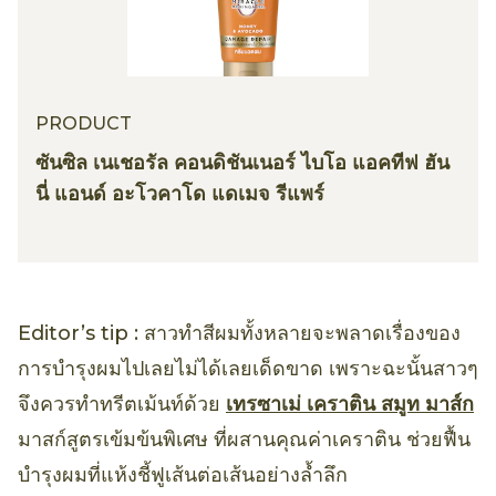
PRODUCT
ซันซิล เนเชอรัล คอนดิชันเนอร์ ไบโอ แอคทีฟ ฮัน
นี่ แอนด์ อะโวคาโด แดเมจ รีแพร์
Editor’s tip : สาวทำสีผมทั้งหลายจะพลาดเรื่องของ
การบำรุงผมไปเลยไม่ได้เลยเด็ดขาด เพราะฉะนั้นสาวๆ
จึงควรทำทรีตเม้นท์ด้วย
เทรซาเม่ เคราติน สมูท มาส์ก
มาสก์สูตรเข้มข้นพิเศษ ที่ผสานคุณค่าเคราติน ช่วยฟื้น
บำรุงผมที่แห้งชี้ฟูเส้นต่อเส้นอย่างล้ำลึก