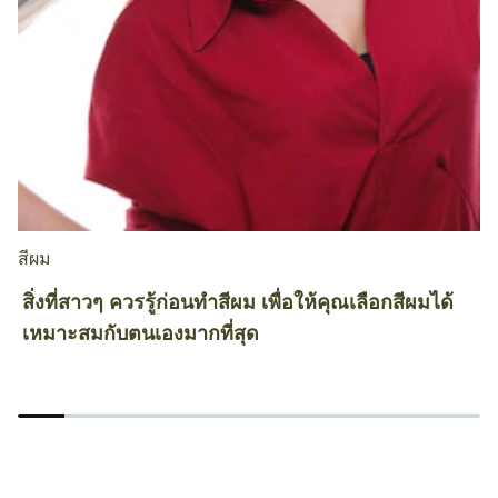
สีผม
สี
สิ่งที่สาวๆ ควรรู้ก่อนทำสีผม เพื่อให้คุณเลือกสีผมได้
เ
เหมาะสมกับตนเองมากที่สุด
ส