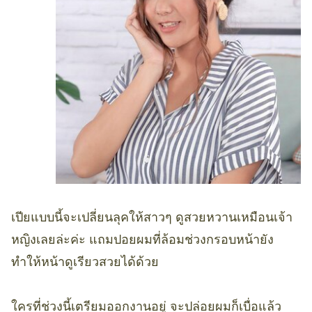
เปียแบบนี้จะเปลี่ยนลุคให้สาวๆ ดูสวยหวานเหมือนเจ้า
หญิงเลยล่ะค่ะ แถมปอยผมที่ล้อมช่วงกรอบหน้ายัง
ทำให้หน้าดูเรียวสวยได้ด้วย
ใครที่ช่วงนี้เตรียมออกงานอยู่ จะปล่อยผมก็เบื่อแล้ว