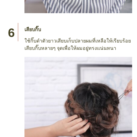
เสียบกิ๊บ
ใช้กิ๊บดำตัวยาวเสียบเก็บปลายผมที่เหลือให้เรียบร้อย
เสียบกิ๊บหลายๆ จุดเพื่อให้ผมอยู่ทรงแน่นหนา