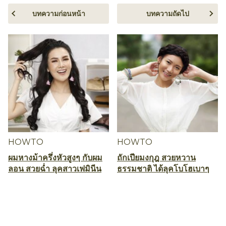
บทความก่อนหน้า
บทความถัดไป
HOWTO
HOWTO
ผมหางม้าครึ่งหัวสูงๆ กับผม
ถักเปียมงกุฎ สวยหวาน
ลอน สวยฉ่ำ ลุคสาวเฟมินีน
ธรรมชาติ ได้ลุคโบโฮเบาๆ