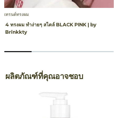
เทรนด์ทรงผม
4 ทรงผม ทำง่ายๆ สไตล์ BLACK PINK | by
Brinkkty
ผลิตภัณฑ์ที่คุณอาจชอบ