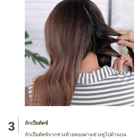
ถักเปียดัตช์
ถักเปียดัตช์จากช่วงท้ายทอยผ่านช่วงหูไปด้านบน