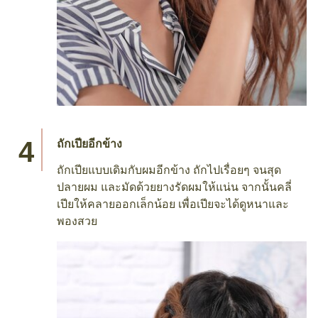
ถักเปียอีกข้าง
ถักเปียแบบเดิมกับผมอีกข้าง ถักไปเรื่อยๆ จนสุด
ปลายผม และมัดด้วยยางรัดผมให้แน่น จากนั้นคลี่
เปียให้คลายออกเล็กน้อย เพื่อเปียจะได้ดูหนาและ
พองสวย