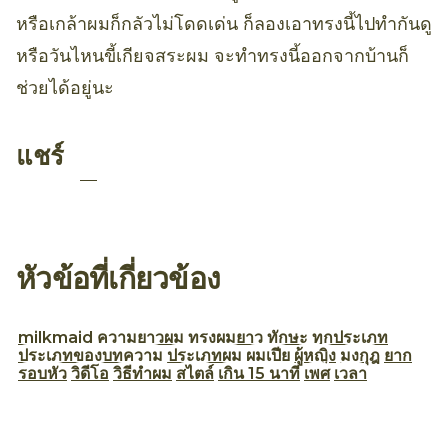
หรือเกล้าผมก็กลัวไม่โดดเด่น ก็ลองเอาทรงนี้ไปทำกันดู
หรือวันไหนขี้เกียจสระผม จะทำทรงนี้ออกจากบ้านก็
ช่วยได้อยู่นะ
แชร์
หัวข้อที่เกี่ยวข้อง
milkmaid
ความยาวผม
ทรงผมยาว
ทักษะ
ทุกประเภท
ประเภทของบทความ
ประเภทผม
ผมเปีย
ผู้หญิง
มงกุฎ
ยาก
รอบหัว
วิดีโอ
วิธีทำผม
สไตล์
เกิน 15 นาที
เพศ
เวลา