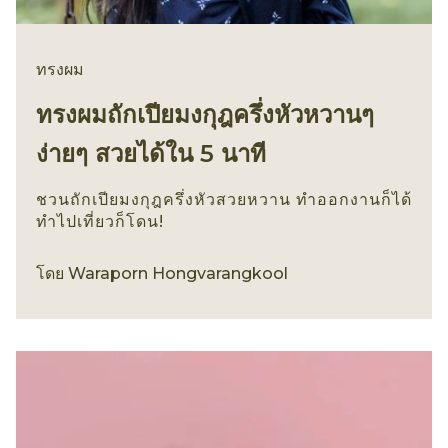
ทรงผม
ทรงผมถักเปียมงกุฎครึ่งหัวหวานๆ
ง่ายๆ สวยได้ใน 5 นาที
ชวนถักเปียมงกุฎครึ่งหัวสวยหวาน ทำออกงานก็ได้
ทำไปเที่ยวก็โดน!
ทรงผม
โดย
Waraporn Hongvarangkool
b