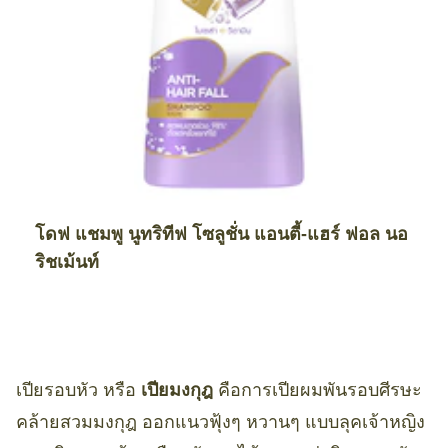
โดฟ แชมพู นูทริทีฟ โซลูชั่น แอนตี้-แฮร์ ฟอล นอ
ริชเม้นท์
เปียรอบหัว หรือ
เปียมงกุฎ
คือการเปียผมพันรอบศีรษะ
คล้ายสวมมงกุฎ ออกแนวฟุ้งๆ หวานๆ แบบลุคเจ้าหญิง