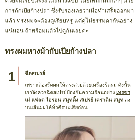
ด้วยผมเรียบตรงสไตล์นางแบบ โดยเพิ่มกิมมิกเก๋ๆ ด้วย
การถักเปียก้างปลา ซึ่งรับรองเลยว่าเมื่อทำเสร็จออกมา
แล้ว ทรงผมจะต้องดูเรียบหรู แต่ดูไม่ธรรมดากันอย่าง
แน่นอน ถ้าพร้อมแล้วไปดูกันเลยค่ะ
ทรงผมหางม้ากับเปียก้างปลา
ฉีดสเปรย์
เพราะต้องรีดผมให้ตรงสวยด้วยเครื่องรีดผม ดังนั้น
เราจึงควรฉีดสเปรย์ป้องกันความร้อนอย่าง
เทรซา
เม่ แฟลต ไอรอน สมูทติ้ง สเปรย์ เคราติน สมูท
ลง
บนเส้นผมให้ทั่วศีรษะเสียก่อน