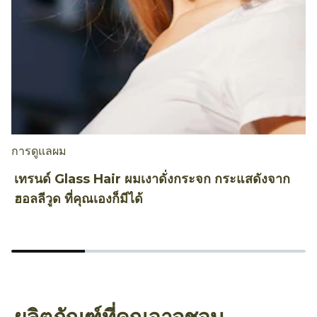
การดูแลผม
ท
เทรนด์ Glass Hair ผมเงาดั่งกระจก กระแสดังจาก
ท
ฮอลลีวูด ที่คุณเองก็มีได้
ผ