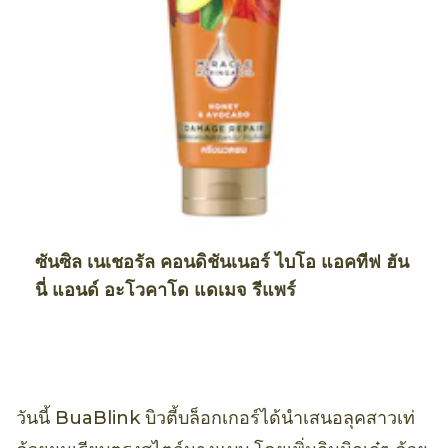
ซันซิล เนเชอรัล คอนดิชันเนอร์ ไบโอ แอคทีฟ ฮัน
นี่ แอนด์ อะโวคาโด แดเมจ รีแพร์
วันนี้ BuaBlink บิวตี้บล็อกเกอร์ได้นำเสนอลุคสาวเท่