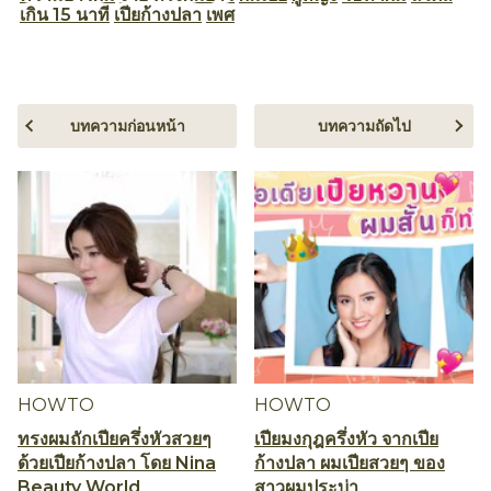
เกิน 15 นาที
เปียก้างปลา
เพศ
บทความก่อนหน้า
บทความถัดไป
HOWTO
HOWTO
ทรงผมถักเปียครึ่งหัวสวยๆ
เปียมงกุฎครึ่งหัว จากเปีย
ด้วยเปียก้างปลา โดย Nina
ก้างปลา ผมเปียสวยๆ ของ
Beauty World
สาวผมประบ่า