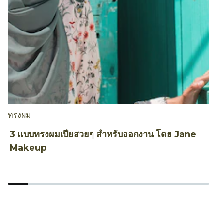
ทรงผม
ท
3 แบบทรงผมเปียสวยๆ สำหรับออกงาน โดย Jane
ท
Makeup
B