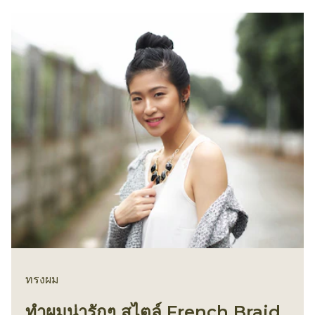
ทรงผม
ทำผมน่ารักๆ สไตล์ French Braid