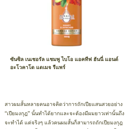
ซันซิล เนเชอรัล แชมพู ไบโอ แอคทีฟ ฮันนี่ แอนด์
อะโวคาโด แดเมจ รีแพร์
สาวผมสั้นหลายคนอาจคิดว่าการถักเปียแสนสวยอย่าง
“เปียมงกุฎ” นั้นทำได้ยากและจะต้องมีผมยาวเท่านั้นถึง
จะทำได้ แต่จริงๆ แล้วคนผมสั้นก็สามารถถักเปียมงกุฎ