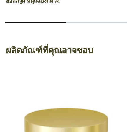
ฮอลลีวูด ที่คุณเองก็มีได้
แ
ผลิตภัณฑ์ที่คุณอาจชอบ