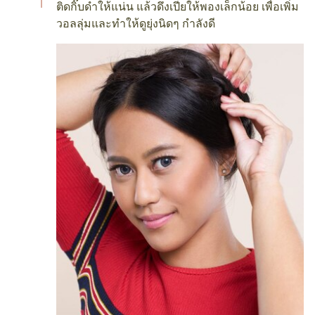
ติดกิ๊บดำให้แน่น แล้วดึงเปียให้พองเล็กน้อย เพื่อเพิ่ม
วอลลุ่มและทำให้ดูยุ่งนิดๆ กำลังดี