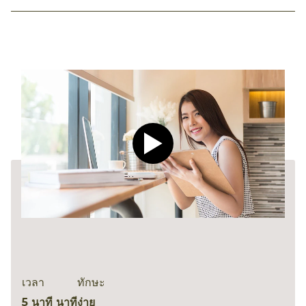
Play video CLEAR Men Dee
เวลา
ทักษะ
5 นาที นาที
ง่าย