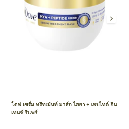
โดฟ เซรั่ม ทรีทเม้นท์ มาส์ก ไฮยา + เพปไทด์ อิน
เทนซ์ รีแพร์