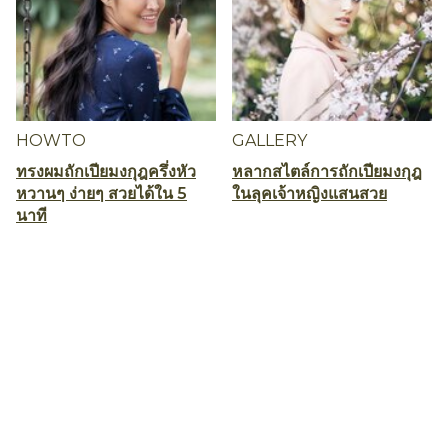
HOWTO
GALLERY
ทรงผมถักเปียมงกุฎครึ่งหัว
หลากสไตล์การถักเปียมงกุฎ
หวานๆ ง่ายๆ สวยได้ใน 5
ในลุคเจ้าหญิงแสนสวย
นาที