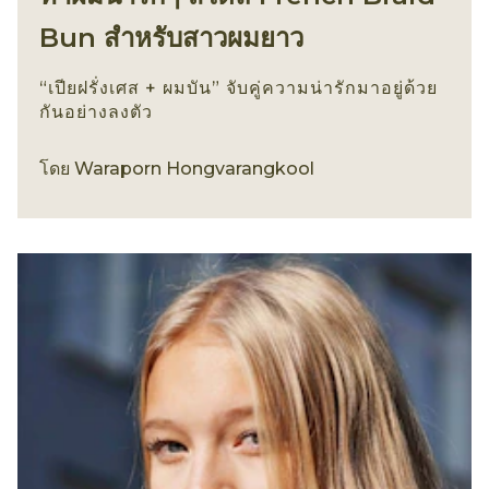
Bun สำหรับสาวผมยาว
“เปียฝรั่งเศส + ผมบัน” จับคู่ความน่ารักมาอยู่ด้วย
กันอย่างลงตัว
ทรงผม
โดย
Waraporn Hongvarangkool