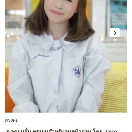
ทรงผม
ท
3 ลุคผมสั้น ทรงผมสำหรับคนหน้ากลม โดย Jane
ว