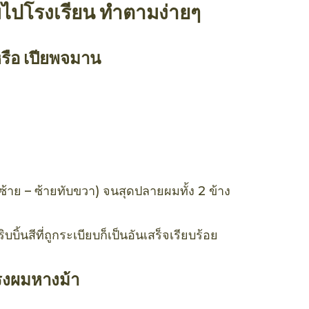
มไปโรงเรียน ทำตามง่ายๆ
หรือ เปียพจมาน
ซ้าย – ซ้ายทับขวา) จนสุดปลายผมทั้ง 2 ข้าง
ิบบิ้นสีที่ถูกระเบียบก็เป็นอันเสร็จเรียบร้อย
รงผมหางม้า