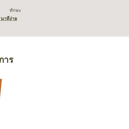
ทักษะ
 นาที
ง่าย
งการ