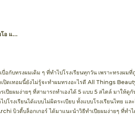
บโอ แอ
์ อะโว
พร์
ื่อกับทรงผมเดิม ๆ ที่ทำไปโรงเรียนทุกวัน เพราะทรงผมที่ถู
กเปิดเทอมนี้ยังไม่รู้จะทำผมทรงอะไรดี All Things Beaut
ปียผมง่ายๆ ที่สามารถทำเองได้ 5 แบบ 5 สไตล์ มาให้ดูกัน ท
ไปโรงเรียนได้แบบไม่ผิดระเบียบ ทั้งแบบโรงเรียนไทย แล
อ Archi บิวตี้บล็อกเกอร์ ได้มาแนะนำวิธีทำเปียผมง่ายๆ ที่