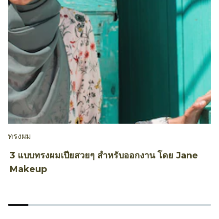
ทรงผม
ท
3 แบบทรงผมเปียสวยๆ สำหรับออกงาน โดย Jane
ท
Makeup
B