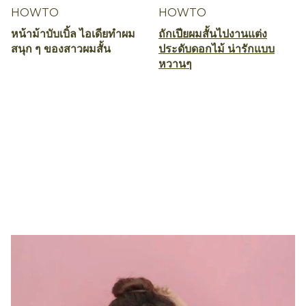
HOWTO
HOWTO
หน้าม้าบับเบิ้ล ไอเดียทำผม
ถักเปียผมสั้นไปงานแต่ง
สนุก ๆ ของสาวผมสั้น
ประดับดอกไม้ น่ารักแบบ
หวานๆ