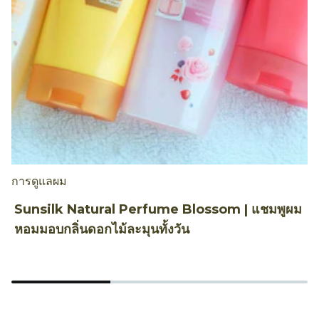
การดูแลผม
เ
Sunsilk Natural Perfume Blossom | แชมพูผม
M
หอมมอบกลิ่นดอกไม้ละมุนทั้งวัน
แ