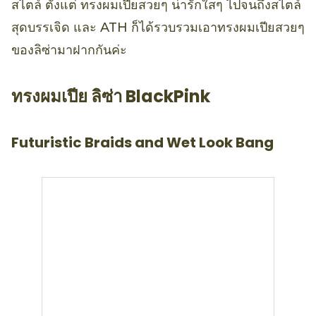
สไตล์ ตั้งแต่ ทรงผมเปียสวยๆ น่ารักใสๆ ไปจนถึงสไตล์
สุดบรรเจิด และ ATH ก็ได้รวบรวมเอาทรงผมเปียสวยๆ
ของลิซ่ามาฝากกันค่ะ
ทรงผมเปีย ลิซ่า BlackPink
Futuristic Braids and Wet Look Bang