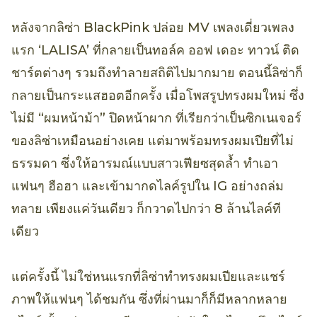
หลังจากลิซ่า BlackPink ปล่อย MV เพลงเดี่ยวเพลง
แรก ‘LALISA’ ที่กลายเป็นทอล์ค ออฟ เดอะ ทาวน์ ติด
ชาร์ตต่างๆ รวมถึงทำลายสถิติไปมากมาย ตอนนี้ลิซ่าก็
กลายเป็นกระแสฮอตอีกครั้ง เมื่อโพสรูปทรงผมใหม่ ซึ่ง
ไม่มี “ผมหน้าม้า” ปิดหน้าผาก ที่เรียกว่าเป็นซิกเนเจอร์
ของลิซ่าเหมือนอย่างเคย แต่มาพร้อมทรงผมเปียที่ไม่
ธรรมดา ซึ่งให้อารมณ์แบบสาวเฟียซสุดล้ำ ทำเอา
แฟนๆ ฮือฮา และเข้ามากดไลค์รูปใน IG อย่างถล่ม
ทลาย เพียงแค่วันเดียว ก็กวาดไปกว่า 8 ล้านไลค์ที
เดียว
แต่ครั้งนี้ ไม่ใช่หนแรกที่ลิซ่าทำทรงผมเปียและแชร์
ภาพให้แฟนๆ ได้ชมกัน ซึ่งที่ผ่านมาก็ก็มีหลากหลาย