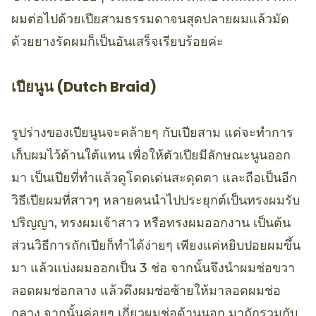
ผมต่อไปด้วยเปียสามธรรมดาจนสุดปลายผมแล้วมัด
ด้วยยางรัดผมก็เป็นอันเสร็จเรียบร้อยค่ะ
เปียนูน (Dutch Braid)
รูปร่างของเปียนูนจะคล้ายๆ กับเปียสาม แต่จะทำการ
เก็บผมไว้ด้านใต้แทน เพื่อให้ตัวเปียมีลักษณะนูนออก
มา เป็นเปียที่ทำแล้วดูโดดเด่นสะดุดตา และถือเป็นอีก
วิธีเปียผมที่สาวๆ หลายคนนำไปประยุกต์เป็นทรงผมรับ
ปริญญา, ทรงผมเจ้าสาว หรือทรงผมออกงาน เป็นต้น
ส่วนวิธีการถักเปียก็ทำได้ง่ายๆ เพียงแค่หยิบปอยผมขึ้น
มา แล้วแบ่งผมออกเป็น 3 ช่อ จากนั้นจึงนำผมช่อขวา
ลอดผมช่อกลาง แล้วดึงผมช่อซ้ายให้มาลอดผมช่อ
กลาง จากนั้นค่อยๆ เกี่ยวผมช่อด้านนอก มาถักรวมกับ