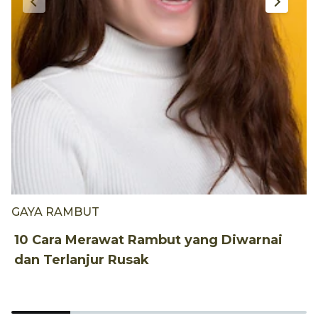
GAYA RAMBUT
P
10 Cara Merawat Rambut yang Diwarnai
C
dan Terlanjur Rusak
U