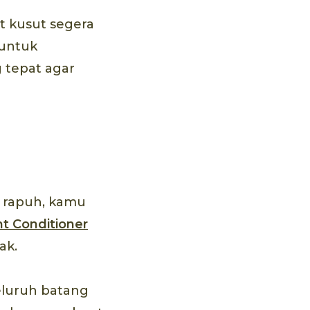
t kusut segera
 untuk
 tepat agar
t rapuh, kamu
t Conditioner
ak.
eluruh batang