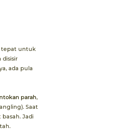
 tepat untuk
isisir
a, ada pula
ntokan parah
,
ngling). Saat
 basah. Jadi
tah.