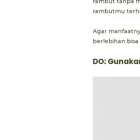
rambut tanpa m
rambutmu terhi
Agar manfaatnya
berlebihan bisa
DO: Gunakan