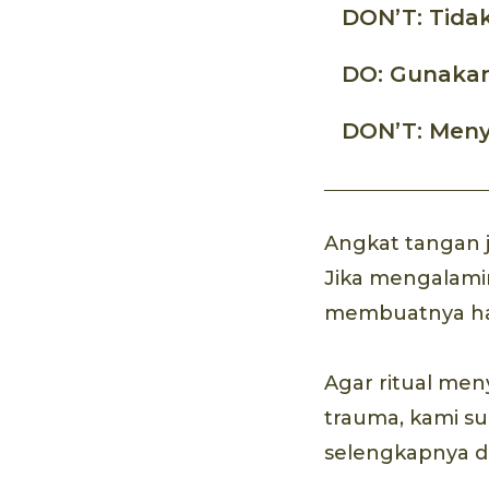
DON’T: Tida
DO: Gunakan
DON’T: Menyi
Angkat tangan j
Jika mengalami
membuatnya hal
Agar ritual me
trauma, kami s
selengkapnya di 