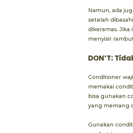
Namun, ada jug
setelah dibasa
dikeramas. Jika
menyisir rambu
DON’T: Tid
Conditioner wa
memakai condit
bisa gunakan co
yang memang di
Gunakan condit