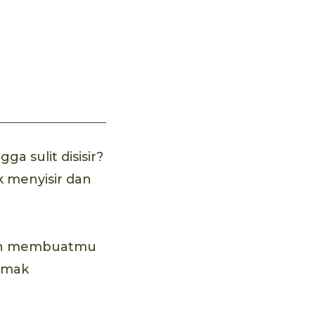
a sulit disisir?
 menyisir dan
 dan membuatmu
Simak