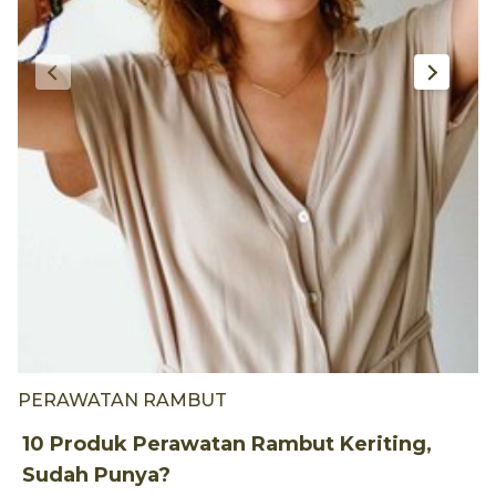
PERAWATAN RAMBUT
P
10 Produk Perawatan Rambut Keriting,
M
Sudah Punya?
M