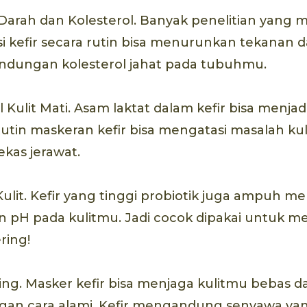
Darah dan Kolesterol. Banyak penelitian yang
kefir secara rutin bisa menurunkan tekanan d
ndungan kolesterol jahat pada tubuhmu.
Kulit Mati. Asam laktat dalam kefir bisa menja
tin maskeran kefir bisa mengatasi masalah ku
as jerawat.
it. Kefir yang tinggi probiotik juga ampuh m
 pH pada kulitmu. Jadi cocok dipakai untuk m
ring!
ging. Masker kefir bisa menjaga kulitmu bebas d
an cara alami. Kefir mengandung senyawa yan