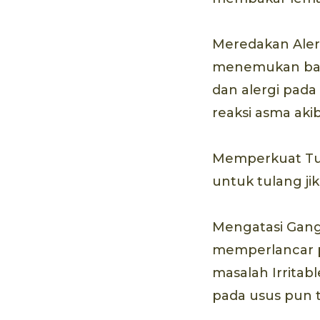
Meredakan Alerg
menemukan bahw
dan alergi pada
reaksi asma aki
Memperkuat Tul
untuk tulang jik
Mengatasi Gangg
memperlancar pe
masalah Irritab
pada usus pun t