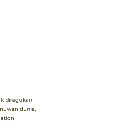
ak diragukan
ilmuwan dunia,
dation