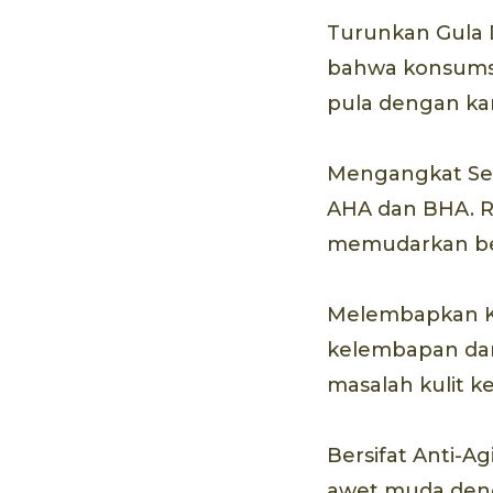
Turunkan Gula 
bahwa konsumsi 
pula dengan ka
Mengangkat Sel 
AHA dan BHA. Ru
memudarkan bek
Melembapkan Kul
kelembapan dan
masalah kulit ke
Bersifat Anti-A
awet muda deng