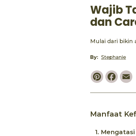
Wajib T
dan Car
Mulai dari bik
By:
Stephanie
Pinterest
Faceb
E
Manfaat Ke
1. Mengatas