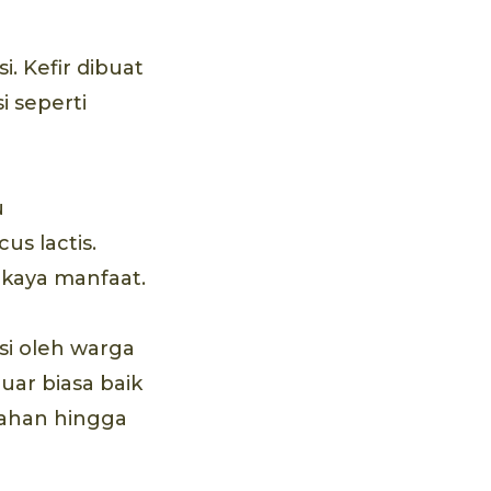
. Kefir dibuat
i seperti
u
us lactis.
 kaya manfaat.
msi oleh warga
uar biasa baik
tahan hingga