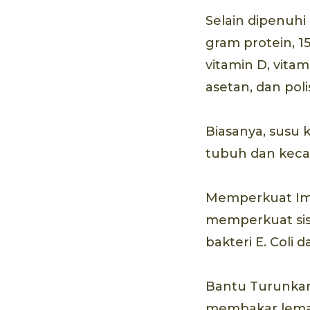
Selain dipenuhi
gram protein, 1
vitamin D, vita
asetan, dan poli
Biasanya, susu
tubuh dan kecan
Memperkuat Imun
memperkuat sist
bakteri E. Coli
Bantu Turunkan 
membakar lemak