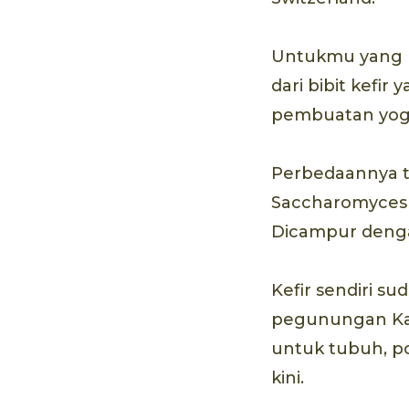
Untukmu yang ma
dari bibit kefir
pembuatan yog
Perbedaannya te
Saccharomyces ce
Dicampur dengan
Kefir sendiri su
pegunungan Kauk
untuk tubuh, p
kini.