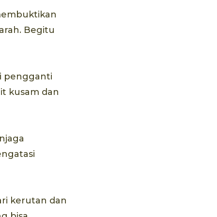
 membuktikan
arah. Begitu
di pengganti
lit kusam dan
enjaga
engatasi
ari kerutan dan
g bisa