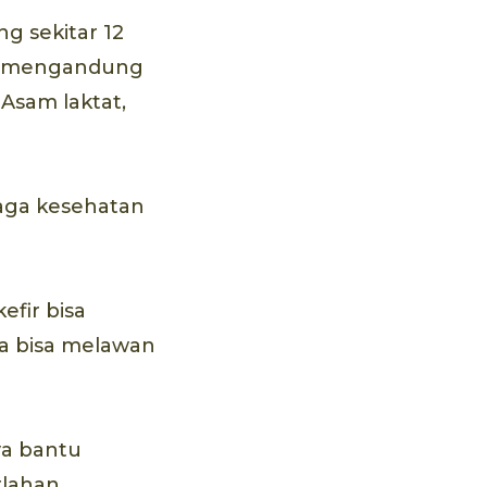
g sekitar 12
uga mengandung
 Asam laktat,
jaga kesehatan
efir bisa
ga bisa melawan
ya bantu
lahan.