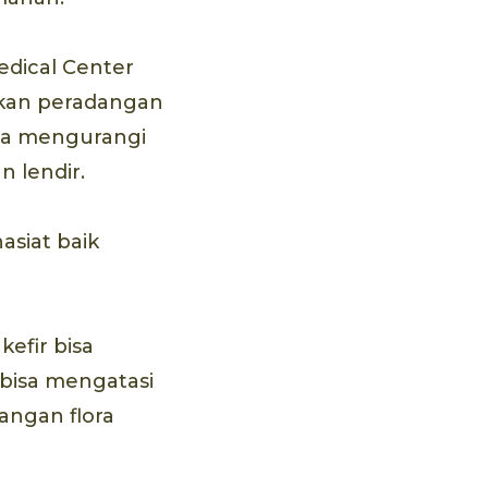
edical Center
akan peradangan
isa mengurangi
 lendir.
siat baik
efir bisa
 bisa mengatasi
angan flora