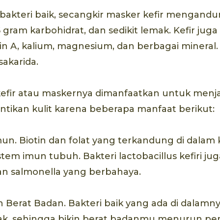
 bakteri baik, secangkir masker kefir mengandun
5 gram karbohidrat, dan sedikit lemak. Kefir j
min A, kalium, magnesium, dan berbagai mineral.
sakarida.
 kefir atau maskernya dimanfaatkan untuk men
tikan kulit karena beberapa manfaat berikut:
. Biotin dan folat yang terkandung di dalam k
em imun tubuh. Bakteri lactobacillus kefiri ju
 dan salmonella yang berbahaya.
Berat Badan. Bakteri baik yang ada di dalamn
, sehingga bikin berat badanmu menurun per