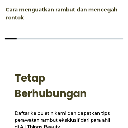
Cara menguatkan rambut dan mencegah
W
rontok
k
Tetap
Berhubungan
Daftar ke buletin kami dan dapatkan tips
perawatan rambut eksklusif dari para ahli
di All Things Beauty