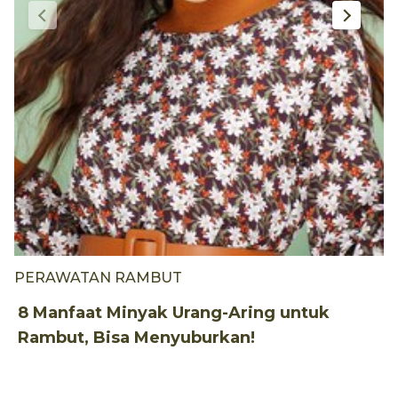
PERAWATAN RAMBUT
P
8 Manfaat Minyak Urang-Aring untuk
2
Rambut, Bisa Menyuburkan!
S