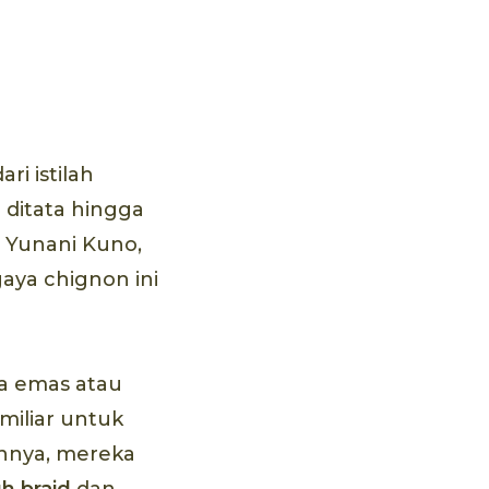
ri istilah
 ditata hingga
n Yunani Kuno,
aya chignon ini
a emas atau
miliar untuk
innya, mereka
h braid
dan