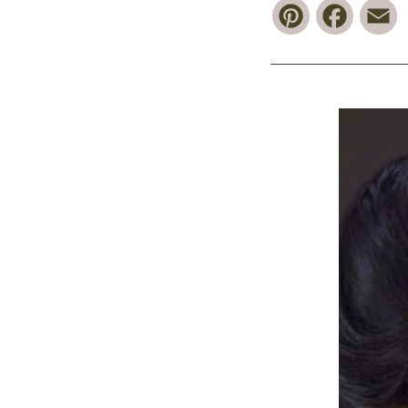
Pinterest
Faceb
E