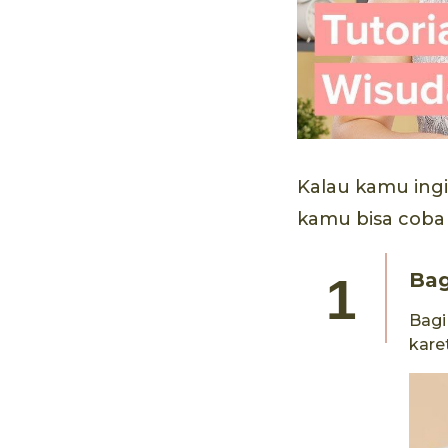
Kalau kamu ing
kamu bisa coba t
Bag
Bagi
kare