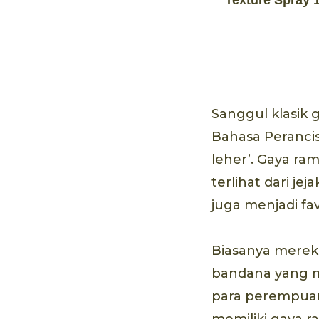
Texture Spray 
Sanggul klasik g
Bahasa Perancis
leher’. Gaya ra
terlihat dari jej
juga menjadi fa
Biasanya merek
bandana yang me
para perempuan
memiliki gaya r