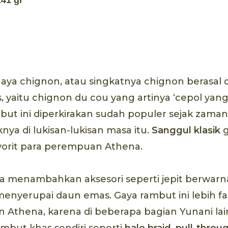
141 gr
aya chignon, atau singkatnya chignon berasal da
, yaitu chignon du cou yang artinya ‘cepol yang
mbut ini diperkirakan sudah populer sejak zama
aknya di lukisan-lukisan masa itu.
Sanggul klasik
g
vorit para perempuan Athena.
a menambahkan aksesori seperti jepit berwarn
nyerupai daun emas. Gaya rambut ini lebih fa
 Athena, karena di beberapa bagian Yunani la
ambut khas sendiri seperti
halo braid
,
pull-throug