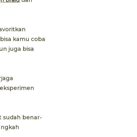
avoritkan
n bisa kamu coba
un juga bisa
rjaga
reksperimen
t sudah benar-
langkah