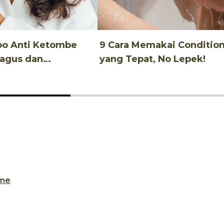
oo Anti Ketombe
9 Cara Memakai Conditio
Bagus dan
yang Tepat, No Lepek!
u!
me