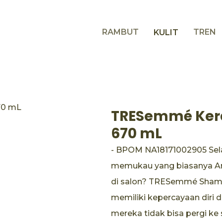
RAMBUT
TREN
KULIT
TRESemmé Ker
670 mL
- BPOM NA18171002905 Sel
memukau yang biasanya An
di salon? TRESemmé Shamp
memiliki kepercayaan diri 
mereka tidak bisa pergi 