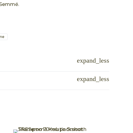
ESemmé.
me