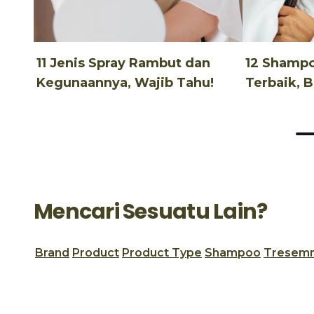
11 Jenis Spray Rambut dan
12 Shamp
Kegunaannya, Wajib Tahu!
Terbaik, 
Terjangka
Mencari Sesuatu Lain?
Brand
Product
Product Type
Shampoo
Tresem