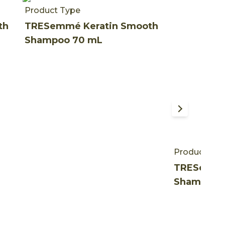
Product Type
th
TRESemmé Keratin Smooth
Shampoo 70 mL
Product Ty
TRESemmé
Shampoo 