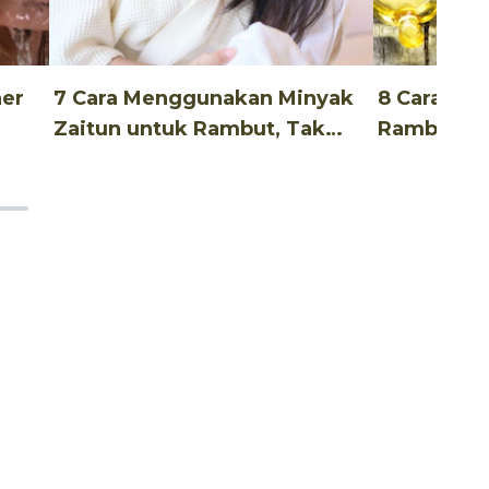
ner
7 Cara Menggunakan Minyak
8 Cara Me
Zaitun untuk Rambut, Tak
Rambut Un
Ribet!