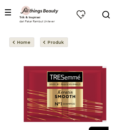
Trik & Inspirasi
dari Pakar Rambut Unilever
Home
Produk