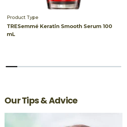
Product Type
P
TRESemmé Keratin Smooth Serum 100
T
mL
Our Tips & Advice