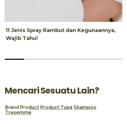
11 Jenis Spray Rambut dan Kegunaannya,
1
Wajib Tahu!
d
Mencari Sesuatu Lain?
Brand
Product
Product Type
Shampoo
Tresemme