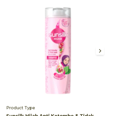
Product Type
P