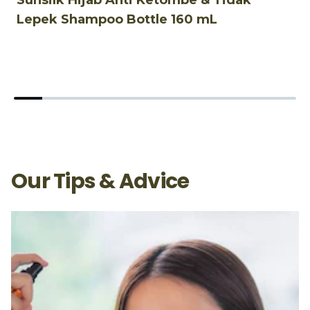
Sunsilk Hijab Anti Ketombe & Tidak
S
Lepek Shampoo Bottle 160 mL
L
Our Tips & Advice