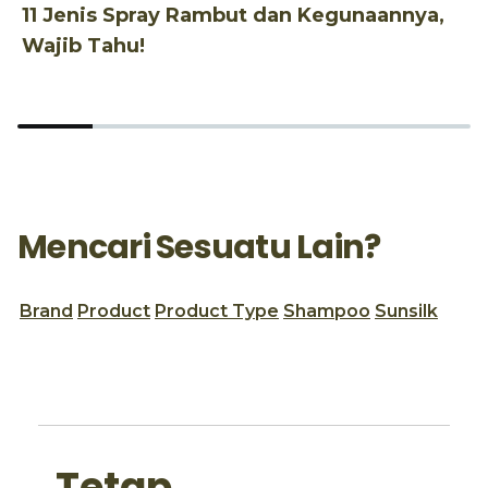
11 Jenis Spray Rambut dan Kegunaannya,
1
Wajib Tahu!
d
Mencari Sesuatu Lain?
Brand
Product
Product Type
Shampoo
Sunsilk
Tetap