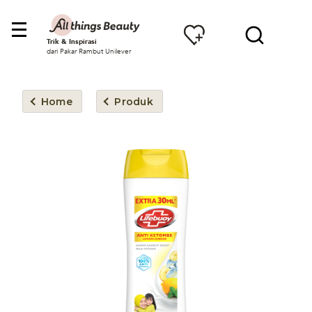
Trik & Inspirasi
dari Pakar Rambut Unilever
Home
Produk