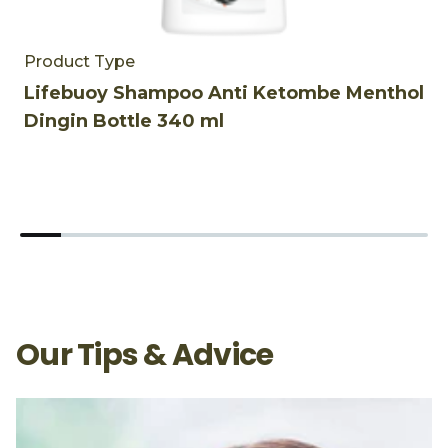
Product Type
P
Lifebuoy Shampoo Anti Ketombe Menthol
L
Dingin Bottle 340 ml
D
Our Tips & Advice