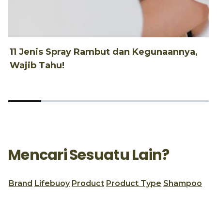
11 Jenis Spray Rambut dan Kegunaannya,
1
Wajib Tahu!
d
Mencari Sesuatu Lain?
Brand
Lifebuoy
Product
Product Type
Shampoo