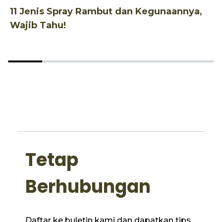
11 Jenis Spray Rambut dan Kegunaannya,
1
Wajib Tahu!
d
Tetap
Berhubungan
Daftar ke buletin kami dan dapatkan tips