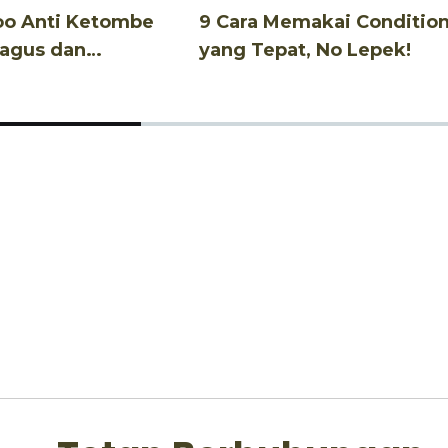
oo Anti Ketombe
9 Cara Memakai Conditio
Bagus dan
yang Tepat, No Lepek!
u!