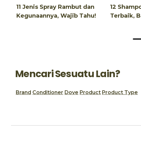
11 Jenis Spray Rambut dan
12 Shamp
Kegunaannya, Wajib Tahu!
Terbaik, 
Terjangka
Mencari Sesuatu Lain?
Brand
Conditioner
Dove
Product
Product Type