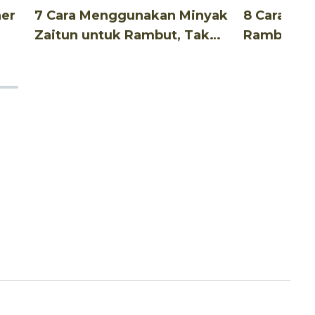
ner
7 Cara Menggunakan Minyak
8 Cara Me
Zaitun untuk Rambut, Tak
Rambut Un
Ribet!