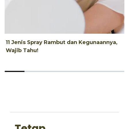
11 Jenis Spray Rambut dan Kegunaannya,
1
Wajib Tahu!
d
Tetap