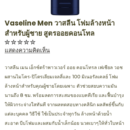
Vaseline Men วาสลีน โฟมล้างหน้า
AllthingsBeauty
สำหรับผู้ชาย สูตรออยคอนโทล
ไม่มี
การ
แสดงความคิดเห็น
ให้
คะแนน
วาสลีน เมน เอ็กซ์ตร้าพาวเวอร์ ออย คอนโทรล เฟเชียล วอช
สำหรับ
ผสานไมโคร-ปิโตรเลียมเจลลี่และ 100 มิเนอรัลเคลย์ โฟม
product
ล้างหน้าสำหรับคุณผู้ชายโดยเฉพาะ ตัวช่วยสยบความมัน
นี้
นานถึง 8 ชม. พร้อมลดการสะสมของแบคทีเรีย และฟื้นบำรุง
ให้ผิวกระจ่างใสทันที จากผลทดสอบทางคลินิก ผลลัพธ์ขึ้นกับ
แต่ละบุคคล วิธีใช้ ใช้เป็นประจำทุกวัน ล้างหน้าด้วยน้ำ
สะอาด บีบโฟมและผสมกับน้ำเล็กน้อย นวดเบาๆให้ทั่วใบหน้า