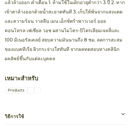
แล้วล้างออก คำเตือน 1. ห้ามใช้ในเด็กอายุต่ำกว่า 3 ปี 2. หาก
เข้าตาล้างออกด้วยน้ำสะอาดทันที 3. เก็บให้พ้นจากแสงแดด
และความร้อน วาสลีน เมน เอ็กซ์ตร้าพาวเวอร์ ออย
คอนโทรล เฟเชียล วอช ผสานไมโคร-ปิโตรเลียมเจลลี่และ
100 มิเนอรัลเคลย์ สยบความมันนานถึง 8 ชม. ลดการสะสม
ของแบคทีเรีย ผิวกระจ่างใสทันที จากผลทดสอบทางคลินิก
ผลลัพธ์ขึ้นกับแต่ละบุคคล
เหมาะสำหรับ
Products
วิธีการใช้