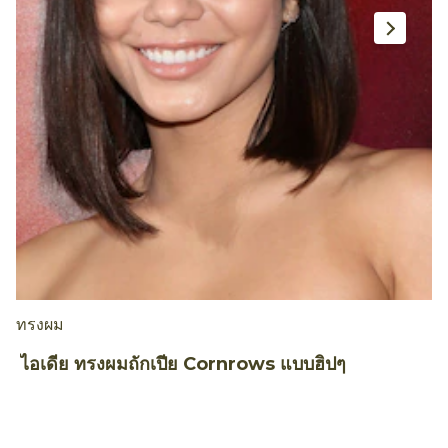
ทรงผม
เ
ไอเดีย ทรงผมถักเปีย Cornrows แบบฮิปๆ
4
B