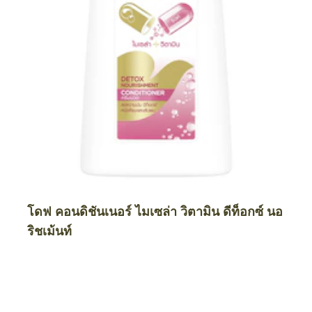
โดฟ คอนดิชันเนอร์ ไมเซล่า วิตามิน ดีท็อกซ์ นอ
ริชเม้นท์