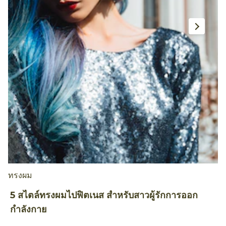
ทรงผม
ท
5 สไตล์ทรงผมไปฟิตเนส สำหรับสาวผู้รักการออก
5
กำลังกาย
ห