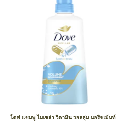
โดฟ แชมพู ไมเซล่า วิตามิน วอลลุ่ม นอริชเม้นท์