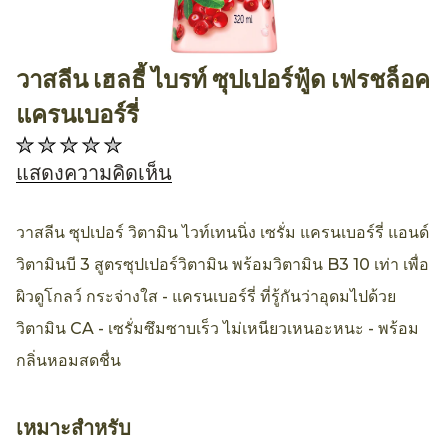
วาสลีน เฮลธี้ ไบรท์ ซุปเปอร์ฟู้ด เฟรชล็อค
AllthingsBeauty
แครนเบอร์รี่
ไม่มี
การ
แสดงความคิดเห็น
ให้
คะแนน
วาสลีน ซุปเปอร์ วิตามิน ไวท์เทนนิ่ง เซรั่ม แครนเบอร์รี่ แอนด์
สำหรับ
วิตามินบี 3 สูตรซุปเปอร์วิตามิน พร้อมวิตามิน B3 10 เท่า เพื่อ
product
ผิวดูโกลว์ กระจ่างใส - แครนเบอร์รี่ ที่รู้กันว่าอุดมไปด้วย
นี้
วิตามิน CA - เซรั่มซึมซาบเร็ว ไม่เหนียวเหนอะหนะ - พร้อม
กลิ่นหอมสดชื่น
เหมาะสำหรับ