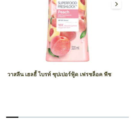
วาสลีน เฮลธี้ ไบรท์ ซุปเปอร์ฟู้ด เฟรชล็อค พีช
วา