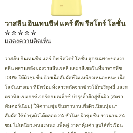
วาสลีน อินเทนซีฟ แคร์ ดีพ รีสโตร์ โลชั่น
AllthingsBeauty
ไม่มี
การ
แสดงความคิดเห็น
ให้
คะแนน
วาสลีน อินเทนซีฟ แคร์ ดีพ รีสโตร์ โลชั่น สูตรเฉพาะของวา
สำหรับ
สลีน ผสานพลังของวาสลีนเจลลี่ และกลีเซอรีนที่มาจากพืช
product
100% ให้ผิวชุ่มชื่น ด้วยเนื้อสัมผัสที่ไม่เหนียวเหนอะหนะ เนื้อ
นี้
โลชั่นบางเบา ที่มีพร้อมทั้งสารสกัดจากข้าวโอ๊ตบริสุทธิ์ และส
ตราทิส-3 มอยซ์เจอร์คอมเพล็กซ์ บำรุงล้ำลึกสู่ชั้นผิว (สตรา
ทัมคอร์เนียม) ให้ความชุ่มชื่นยาวนานเพื่อผิวเนียนนุ่มน่า
สัมผัส ใช้บำรุงผิวได้ตลอด 24 ชั่วโมง ผิวชุ่มชื่น ยาวนาน 24
ชม. ไม่เหนียวเหนอะหนะ แพ็คคู่ ราคาคุ้มค่า ลูบไล้ทั่วเรือน