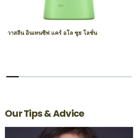
วาสลีน อินเทนซีฟ แคร์ อโล ซูธ โลชั่น
วา
คิ