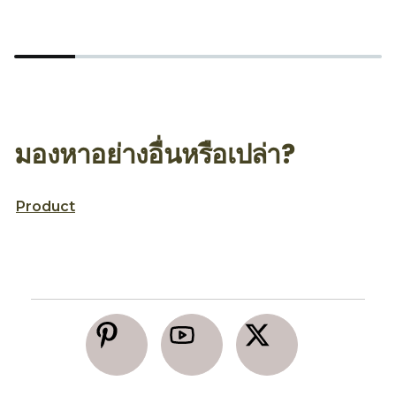
ทรงผมรับปริญญา 3 สไตล์ สำหรับสาวผมยาว โดย
ท
Nina Beauty World
T
มองหาอย่างอื่นหรือเปล่า?
Product