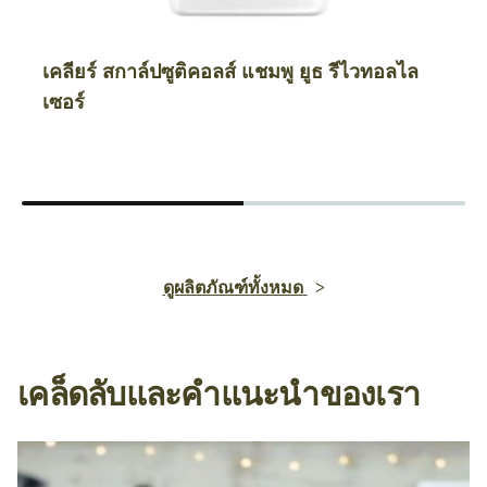
เคลียร์ สกาล์ปซูติคอลส์ แชมพู ยูธ รีไวทอลไล
เซอร์
ดูผลิตภัณฑ์ทั้งหมด
เคล็ดลับและคำแนะนำของเรา