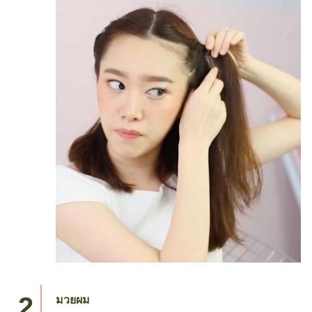
มวยผม