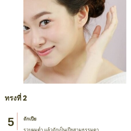
ทรงที่ 2
ถักเปีย
รวบผมต่ำ แล้วถักเป็นเปียสามธรรมดา