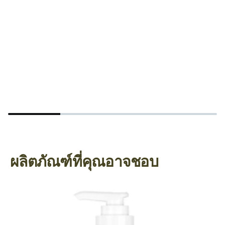
สี
เ
ย
ผลิตภัณฑ์ที่คุณอาจชอบ