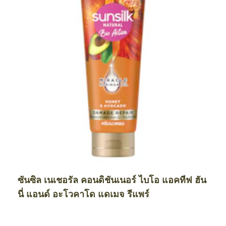
ซันซิล เนเชอรัล คอนดิชันเนอร์ ไบโอ แอคทีฟ ฮัน
นี่ แอนด์ อะโวคาโด แดเมจ รีแพร์