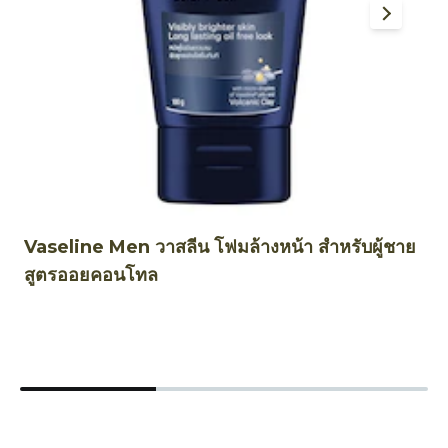
Vaseline Men วาสลีน โฟมล้างหน้า สำหรับผู้ชาย
โ
สูตรออยคอนโทล
H