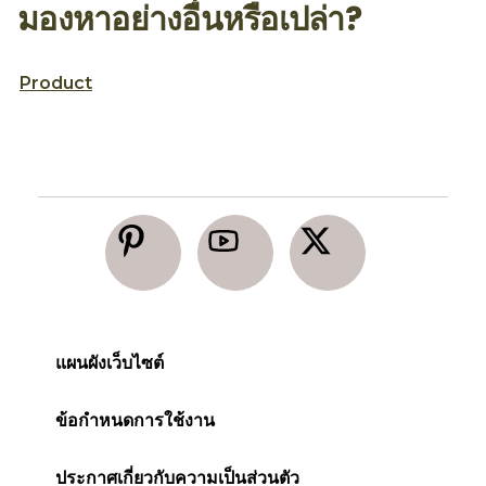
ทรงผมรับปริญญา 3 สไตล์ สำหรับสาวผมยาว โดย
ท
Nina Beauty World
T
มองหาอย่างอื่นหรือเปล่า?
Product