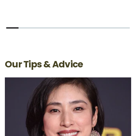
โดฟ แฮร์ เทอราพี แชมพู โปร-เอจ ออล-อิน-วัน แคร์
โ
ส
Our Tips & Advice