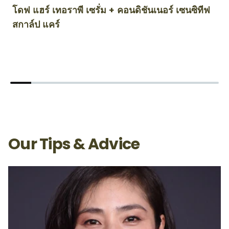
โดฟ แฮร์ เทอราพี เซรั่ม + คอนดิชันเนอร์ เซนซิทีฟ
โ
สกาล์ป แคร์
Our Tips & Advice