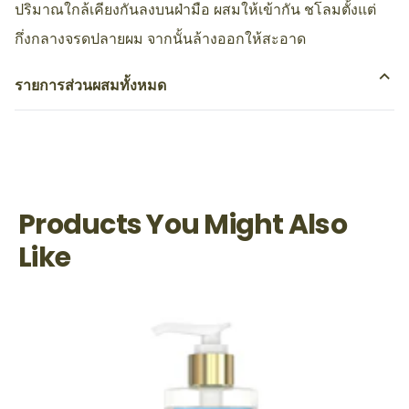
เปิด 2 ฝา บีบเซรั่ม และ ครีมนวดตรงกลางหลอด ให้ได้
ปริมาณใกล้เคียงกันลงบนฝ่ามือ ผสมให้เข้ากัน ชโลมตั้งแต่
กึ่งกลางจรดปลายผม จากนั้นล้างออกให้สะอาด
รายการส่วนผสมทั้งหมด
เป็นคนแรกที่รีวิว
แสดงความคิดเห็น