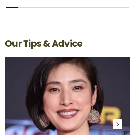
โดฟ แฮร์ เทอราพี แชมพู สกาล์ป แคร์
โ
เร
Our Tips & Advice