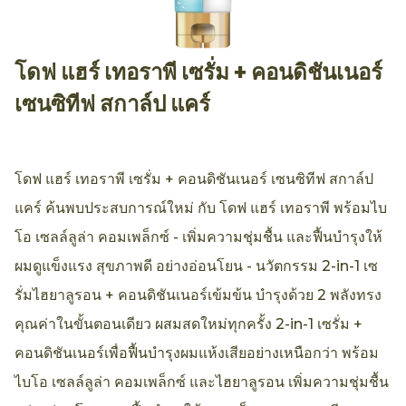
โดฟ แฮร์ เทอราพี เซรั่ม + คอนดิชันเนอร์
AllthingsBeauty
เซนซิทีฟ สกาล์ป แคร์
ไม่มี
การ
แสดงความคิดเห็น
ให้
คะแนน
โดฟ แฮร์ เทอราพี เซรั่ม + คอนดิชันเนอร์ เซนซิทีฟ สกาล์ป
สำหรับ
แคร์ ค้นพบประสบการณ์ใหม่ กับ โดฟ แฮร์ เทอราพี พร้อมไบ
product
โอ เซลล์ลูล่า คอมเพล็กซ์ - เพิ่มความชุ่มชื้น และฟื้นบำรุงให้
นี้
ผมดูแข็งแรง สุขภาพดี อย่างอ่อนโยน - นวัตกรรม 2-in-1 เซ
รั่มไฮยาลูรอน + คอนดิชันเนอร์เข้มข้น บำรุงด้วย 2 พลังทรง
คุณค่าในขั้นตอนเดียว ผสมสดใหม่ทุกครั้ง 2-in-1 เซรั่ม +
คอนดิชันเนอร์เพื่อฟื้นบำรุงผมแห้งเสียอย่างเหนือกว่า พร้อม