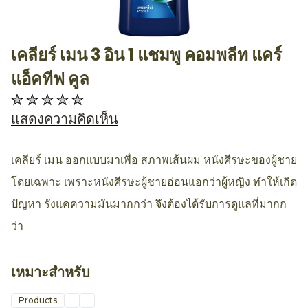
เคลียร์ เมน 3 อิน 1 แชมพู คอมพลีท แคร์
AllthingsBeauty
แอ็คทีฟ คูล
ไม่มี
การ
แสดงความคิดเห็น
ให้
คะแนน
เคลียร์ เมน ออกแบบมาเพื่อ สภาพเส้นผม หนังศีรษะของผู้ชาย
สำหรับ
โดยเฉพาะ เพราะหนังศีรษะผู้ชายอ่อนแอกว่าผู้หญิง ทำให้เกิด
product
ปัญหา รังแคความมันมากกว่า จึงต้องได้รับการดูแลที่มากก
นี้
ว่า
เหมาะสำหรับ
Products