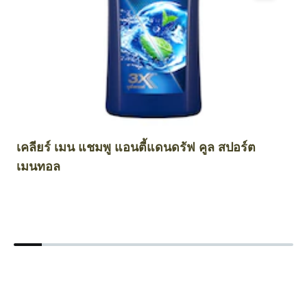
เคลียร์ เมน แชมพู แอนตี้แดนดรัฟ คูล สปอร์ต
เ
เมนทอล
ส