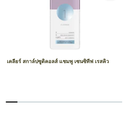
เคลียร์ สกาล์ปซูติคอลส์ แชมพู เซนซิทีฟ เรสคิว
เค