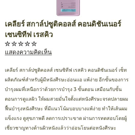
เคลียร์ สกาล์ปซูติคอลส์ คอนดิชันเนอร์
AllthingsBeauty
เซนซิทีฟ เรสคิว
ไม่มี
การ
แสดงความคิดเห็น
ให้
คะแนน
เคลียร์ สกาล์ปซูติคอลส์ เซนซิทีฟ เรสคิว คอนดิชันเนอร์ เซ็ท
สำหรับ
ผลิตภัณฑ์สำหรับผู้มีหนังศีรษะอ่อนแอ แพ้ง่าย อีกขั้นของการ
product
บำรุงผมที่เหนือกว่าด้วยการบำรุง 3 ขั้นตอน เสมือนกับขั้น
นี้
ตอนการดูแลผิว ให้ผมสวยมั่นใจตั้งแต่หนังศีรษะจรดปลายผม
ฟื้นบำรุงหนังศีรษะ ที่มีแนวโน้มบอบบางแพ้ง่าย ทำให้เส้นผม
แข็งแรง ดูสุขภาพดี ลดการเปราะขาด ผ่านการทดสอบโดยผู้
เชี่ยวชาญทางด้านผิวหนังแล้วว่าอ่อนโยนต่อหนังศีรษะ