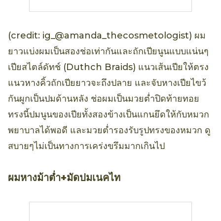
(credit: ig_@amanda_thecosmetologist) ผม
ยาวแบ่งผมเป็นสองช่อเท่ากันและถักเปียนูนแบบแน่นๆ
เปียสไตล์ดัทช์ (Duthch Braids) แนวเส้นเปียให้ตรง
แนวหางคิ้วถักเปียยาวจะถึงปลาย และจับหางเปียไขว้
กันผูกเป็นปมด้านหลัง ช่อผมเป็นมวยต่ำปิดท้ายทอย
ทรงนี้ปมนูนของเปียทั้งสองข้างเป็นแกนยึดให้กับหมวก
พยาบาลได้พอดี และมวยต่ำรองรับรูปทรงของหมวก ดู
สบายๆไม่เป็นทางการเคร่งขรึมมากเกินไป
ผมหางม้าต่ำ+มัดปมเนคไท