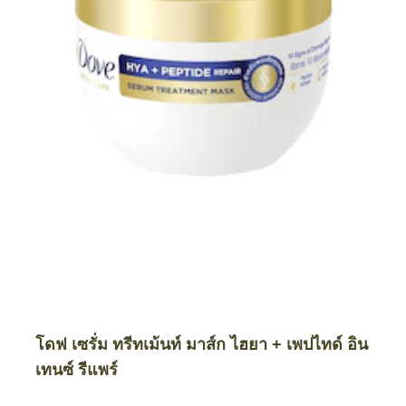
โดฟ เซรั่ม ทรีทเม้นท์ มาส์ก ไฮยา + เพปไทด์ อิน
เทนซ์ รีแพร์