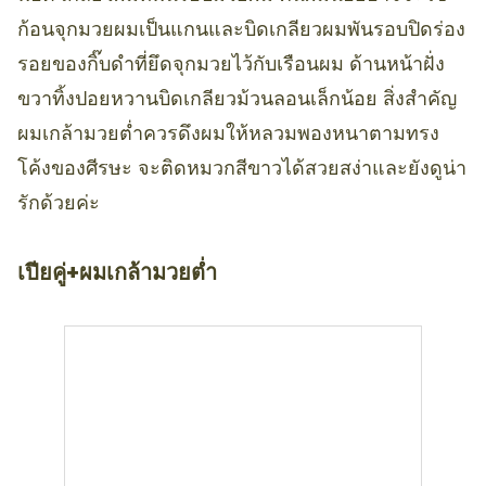
ก้อนจุกมวยผมเป็นแกนและบิดเกลียวผมพันรอบปิดร่อง
รอยของกิ๊บดำที่ยึดจุกมวยไว้กับเรือนผม ด้านหน้าฝั่ง
ขวาทิ้งปอยหวานบิดเกลียวม้วนลอนเล็กน้อย สิ่งสำคัญ
ผมเกล้ามวยต่ำควรดึงผมให้หลวมพองหนาตามทรง
โค้งของศีรษะ จะติดหมวกสีขาวได้สวยสง่าและยังดูน่า
รักด้วยค่ะ
เปียคู่+ผมเกล้ามวยต่ำ