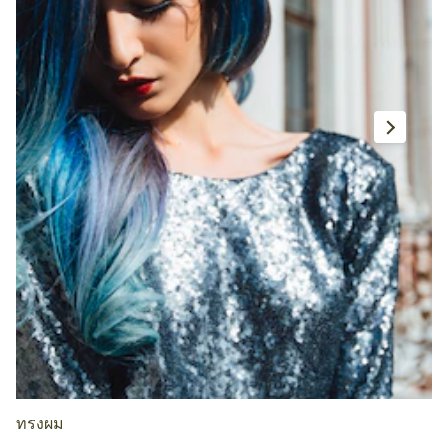
ทรงผม
ท