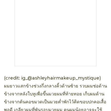
(credit: ig_@ashleyhairmakeup_mystique)
ผมยาวแสกข้างช่วงกึ่งกลางคิ้วด้านซ้าย รวบผมช่อด้าน
ข้างจากหลังใบหูเพื่อขึ้นมวยผมที่ท้ายทอย เก็บผมด้าน
ข้างจากต้นคอขมวดเป็นมวยต่ำพักไว้ติดขอบปกคอเสื้อ
พอดี เกลียวผมที่พันรอบมวยผม คนผมน้อยอาจจะใช้