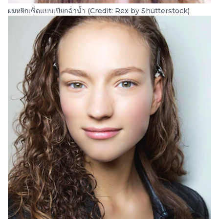
ผมหยิกเซ็ตแบบเปียกฉ่ำน้ำ (Credit: Rex by Shutterstock)