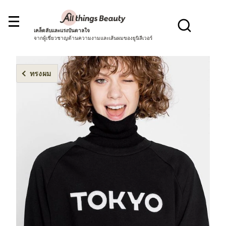
เคล็ดลับและแรงบันดาลใจ
จากผู้เชี่ยวชาญด้านความงามและเส้นผมของยูนิลีเวอร์
ทรงผม