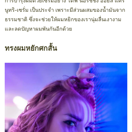
การบำรุงผมด้วยเซรั่มอย่าง โดฟ นอริชชิ่ง ออยล์ แคร์
นูทริ-เซรั่ม เป็นประจำ เพราะมีส่วนผสมของน้ำมันจาก
ธรรมชาติ ซึ่งจะช่วยให้ผมหยิกของเรานุ่มลื่นเงางาม
และลดปัญหาผมพันกันอีกด้วย
ทรงผมหยักศกสั้น