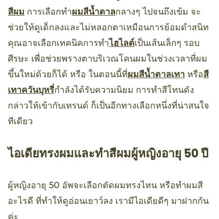
สีผม
การเลือกทำ
ผมสีน้ำตาล
กลางๆ ไปจนถึงเข้ม จะ
ช่วยให้ดูเด็กลงและไม่หลอกตาเหมือนการย้อมดำสนิท
คุณอาจเลือกเทคนิคการทำ
ไฮไลต์
เป็นเส้นเล็กๆ รอบ
ศีรษะ เพื่อช่วยพรางตาบริเวณโคนผมในช่วงเวลาที่ผม
ขึ้นใหม่ด้วยก็ได้ หรือ ในตอนนี้ที่
ผมสีน้ำตาลเทา
หรือ
สี
เทาควันบุหรี่
กำลังได้รับความนิยม การทำสีโทนดัง
กล่าวให้เข้ากับเทรนด์ ก็เป็นอีกทางเลือกหนึ่งที่น่าสนใจ
ทีเดียว
ไอเดียทรงผมและทำสีผมผู้หญิงอายุ 50 ปี
ผู้หญิงอายุ 50 อัพจะเลือกตัดผมทรงไหน หรือทำผมสี
อะไรดี ที่ทำให้ดูอ่อนเยาว์ลง เรามีไอเดียดีๆ มาฝากกัน
ค่ะ