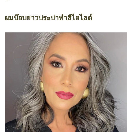
ผมบ๊อบยาวประบ่าทำสีไฮไลต์