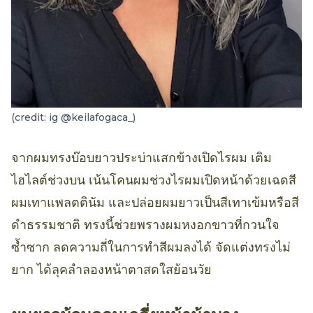
(credit: ig @keilafogaca_)
จากผมทรงบ๊อบยาวประบ่าแสกข้างเปิดไรผม เติม
ไฮไลต์ช่วงบน เน้นโคนผมช่วงไรผมเปิดหน้าด้วยเฉดสี
ผมเทาแพลตตินัม และปล่อยผมยาวเป็นสีเทาเข้มหรือสี
ดำธรรมชาติ ทรงนี้ช่วยพรางผมหงอกขาวที่กวนใจ
ซ้ำซาก ลดความถี่ในการทำสีผมลงได้ จัดแต่งทรงไม่
ยาก ได้ลุคลำลองหน้าตาสดใสย้อนวัย