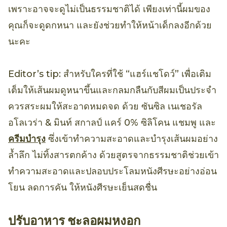
เพราะอาจจะดูไม่เป็นธรรมชาติได้ เพียงเท่านี้ผมของ
คุณก็จะดูดกหนา และยังช่วยทำให้หน้าเด็กลงอีกด้วย
นะคะ
Editor’s tip: สำหรับใครที่ใช้ “แฮร์แชโดว์” เพื่อเติม
เต็มให้เส้นผมดูหนาขึ้นและกลมกลืนกับสีผมเป็นประจำ
ควรสระผมให้สะอาดหมดจด ด้วย ซันซิล เนเชอรัล
อโลเวร่า & มินท์ สกาลป์ แคร์ 0% ซิลิโคน แชมพู และ
ครีมบำรุง
ซึ่งเข้าทำความสะอาดและบำรุงเส้นผมอย่าง
ล้ำลึก ไม่ทิ้งสารตกค้าง ด้วยสูตรจากธรรมชาติช่วยเข้า
ทำความสะอาดและปลอบประโลมหนังศีรษะอย่างอ่อน
โยน ลดการคัน ให้หนังศีรษะเย็นสดชื่น
ปรับอาหาร ชะลอผมหงอก