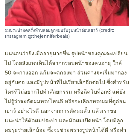
ผมประบ่ามัดครึ่งหัวปล่อยลูกผมปรับรูปหน้าอ่อนเยาว์ (credit:
Instagram @thejenniferbeals)
แน่นอนว่ายิ่งเมื่ออายุมากขึ้น รูปหน้าของคุณจะเปลี่ยน
ไป โดยสังเกตเห็นได้จากกรอบหน้าของคนอายุ ใกล้
50 จะกางออก แก้มจะตกลงมา ส่วนคางจะเริ่มมากอง
อยู่กับคอ และมีรูปหน้าที่ไม่เรียวเล็กอีกต่อไป ซึ่งสำหรับ
ใครที่ไม่อยากไปทำศัลยกรรม หรือฉีดโบท็อกซ์ แต่ยัง
ไม่รู้ว่าจะตัดผมทรงไหนดี หรือจะเลือกทรงผมที่ดูอ่อน
เยาว์ อย่างไรดี นอกจากการตัดผมสั้น แล้วเราขอ
แนะนำให้ตัดผมประบ่า และมัดผมเปิดหน้า โดยมีลูก
ผมรุ่ยร่ายเล็กน้อย ซึ่งจะช่วยพรางรูปหน้าได้ดี หรือทำ