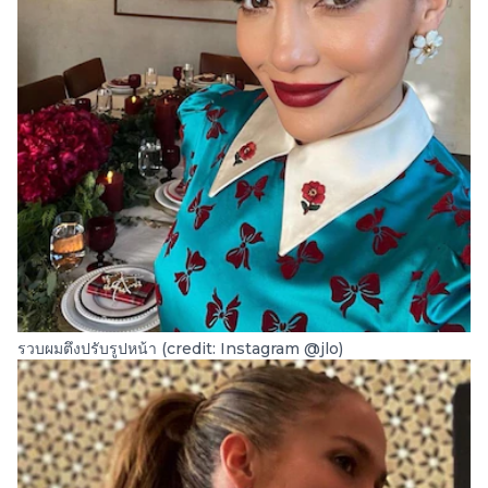
รวบผมตึงปรับรูปหน้า (credit: Instagram @jlo)