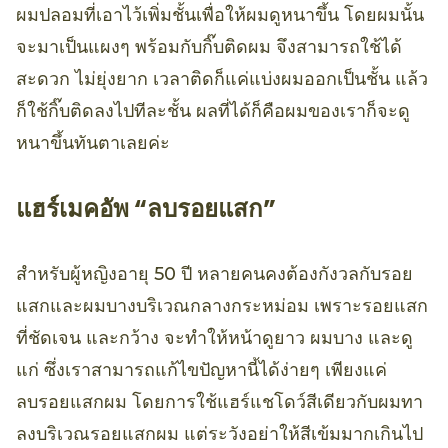
ผมปลอมที่เอาไว้เพิ่มชั้นเพื่อให้ผมดูหนาขึ้น โดยผมนั้น
จะมาเป็นแผงๆ พร้อมกับกิ๊บติดผม จึงสามารถใช้ได้
สะดวก ไม่ยุ่งยาก เวลาติดก็แค่แบ่งผมออกเป็นชั้น แล้ว
ก็ใช้กิ๊บติดลงไปทีละชั้น ผลที่ได้ก็คือผมของเราก็จะดู
หนาขึ้นทันตาเลยค่ะ
แฮร์เมคอัพ “ลบรอยแสก”
สำหรับผู้หญิงอายุ 50 ปี หลายคนคงต้องกังวลกับรอย
แสกและผมบางบริเวณกลางกระหม่อม เพราะรอยแสก
ที่ชัดเจน และกว้าง จะทำให้หน้าดูยาว ผมบาง และดู
แก่ ซึ่งเราสามารถแก้ไขปัญหานี้ได้ง่ายๆ เพียงแค่
ลบรอยแสกผม โดยการใช้แฮร์แชโดว์สีเดียวกับผมทา
ลงบริเวณรอยแสกผม แต่ระวังอย่าให้สีเข้มมากเกินไป