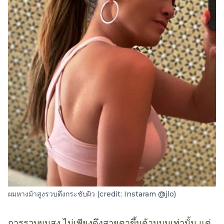
ผมหางม้าสูงรวบตึงกระชับผิว (credit: Instaram @jlo)
การรวบผมสูง ไม่เพียงดึงสายตาขึ้นด้านบนเท่านั้น แต่