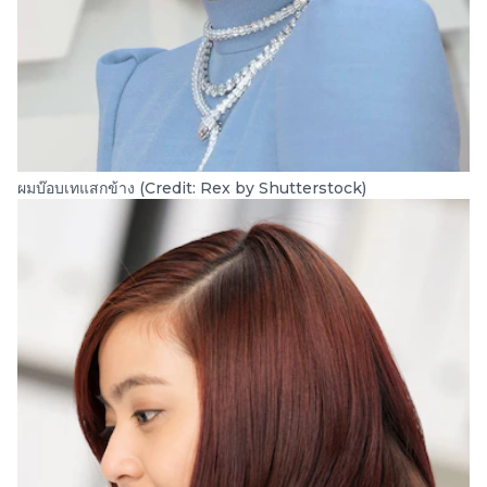
ผมบ๊อบเทแสกข้าง (Credit: Rex by Shutterstock)