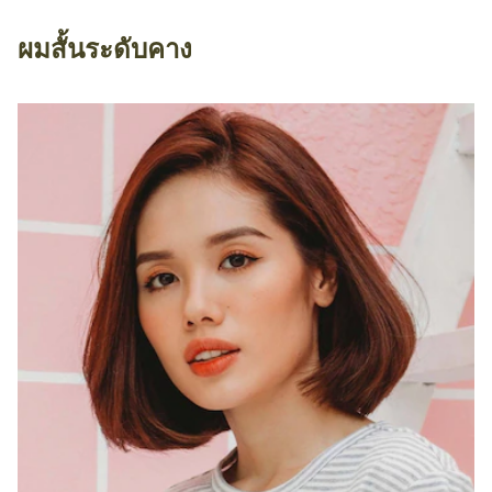
ผมสั้นระดับคาง