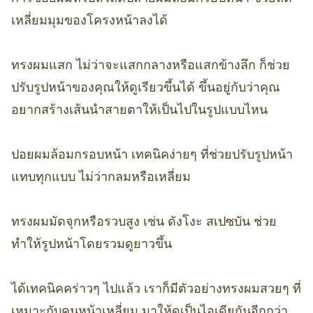
เหลี่ยมมุมของโครงหน้าลงได้
ทรงผมแสก ไม่ว่าจะแสกกลางหรือแสกข้างลึก ก็ช่วย
ปรับรูปหน้าของคุณให้ดูเรียวขึ้นได้ ขึ้นอยู่กับว่าคุณ
อยากสร้างเส้นนำสายตาให้เป็นไปในรูปแบบไหน
ปอยผมล้อมกรอบหน้า เทคนิคง่ายๆ ที่ช่วยปรับรูปหน้า
แทบทุกแบบ ไม่ว่ากลมหรือเหลี่ยม
ทรงผมมัดจุกหรือรวบสูง เช่น ดังโงะ สเปซบัน ช่วย
ทำให้รูปหน้าโดยรวมดูยาวขึ้น
ได้เทคนิคคร่าวๆ ไปแล้ว เราก็มีตัวอย่างทรงผมสวยๆ ที่
เหมาะกับคนหน้าเหลี่ยม มาให้ดูเป็นไอเดียกันอีกกว่า