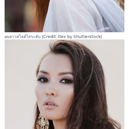
ผมยาวสไลด์ไล่ระดับ (Credit: Rex by Shutterstock)