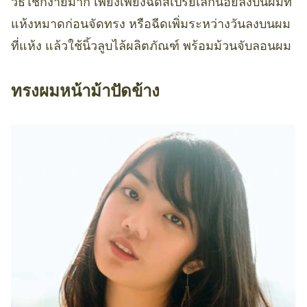
วิธีใช้ก็ง่ายมาก เพียงเพียงฉีดสเปรย์เล็กน้อยลงบนผมที่
แห้งหมาดก่อนจัดทรง หรือฉีดเพิ่มระหว่างวันลงบนผม
ที่แห้ง แล้วใช้นิ้วลูบไล้ผลิตภัณฑ์ พร้อมม้วนจับลอนผม
ทรงผมหน้าม้าปัดข้าง