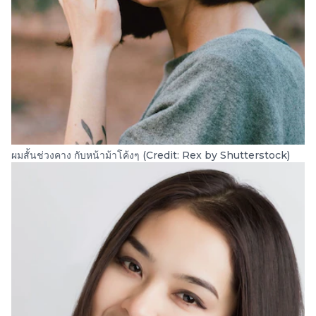
ผมสั้นช่วงคาง กับหน้าม้าโค้งๆ (Credit: Rex by Shutterstock)