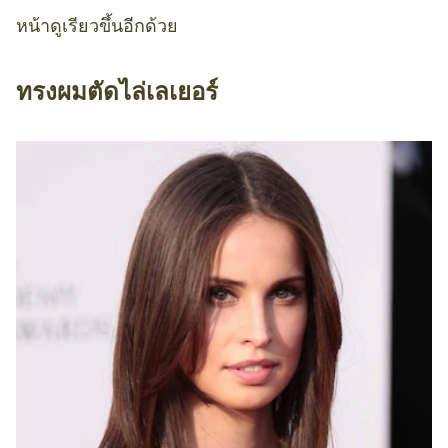
หน้าดูเรียวขึ้นอีกด้วย
ทรงผมตัดไล่เลเยอร์