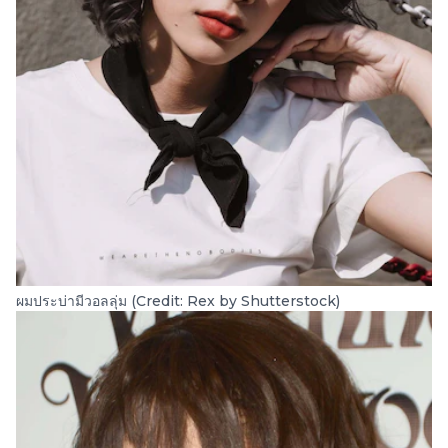
ผมประบ่ามีวอลลุ่ม (Credit: Rex by Shutterstock)