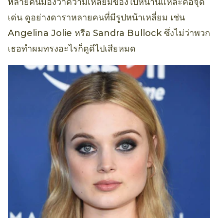
หลายคนมองว่าความเหลี่ยมของใบหน้านี่แหละคือจุด
เด่น ดูอย่างดาราหลายคนที่มีรูปหน้าเหลี่ยม เช่น
Angelina Jolie หรือ Sandra Bullock ซึ่งไม่ว่าพวก
เธอทำผมทรงอะไรก็ดูดีไปเสียหมด