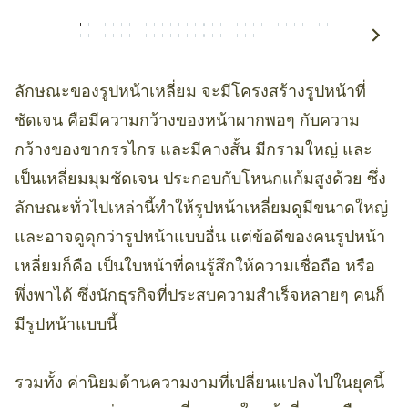
ลักษณะของรูปหน้าเหลี่ยม จะมีโครงสร้างรูปหน้าที่
ชัดเจน คือมีความกว้างของหน้าผากพอๆ กับความ
กว้างของขากรรไกร และมีคางสั้น มีกรามใหญ่ และ
เป็นเหลี่ยมมุมชัดเจน ประกอบกับโหนกแก้มสูงด้วย ซึ่ง
ลักษณะทั่วไปเหล่านี้ทำให้รูปหน้าเหลี่ยมดูมีขนาดใหญ่
และอาจดูดุกว่ารูปหน้าแบบอื่น แต่ข้อดีของคนรูปหน้า
เหลี่ยมก็คือ เป็นใบหน้าที่คนรู้สึกให้ความเชื่อถือ หรือ
พึ่งพาได้ ซึ่งนักธุรกิจที่ประสบความสำเร็จหลายๆ คนก็
มีรูปหน้าแบบนี้
รวมทั้ง ค่านิยมด้านความงามที่เปลี่ยนแปลงไปในยุคนี้