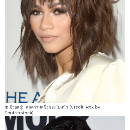
ผมมีวอลลุ่ม ลดความแข็งของใบหน้า (Credit: Rex by
Shutterstock)