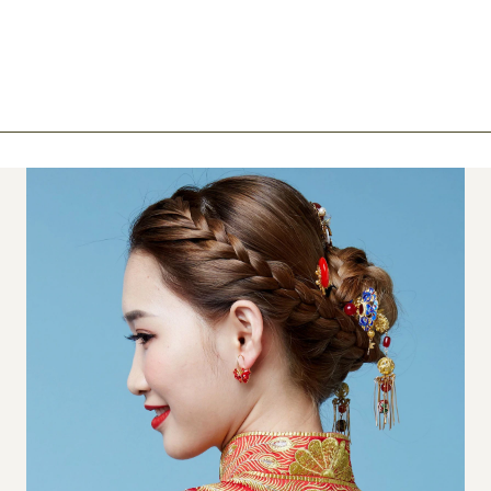
ook
mail