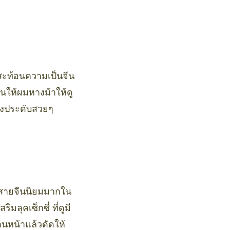
สะท้อนความเป็นจีน
ล่นให้ผมหางม้าให้ดู
่องประดับสวยๆ
อสายจีนนิยมมากใน
ลุคเซ็กซี่ ที่ดูมี
้านหน้าแล้วดัดให้