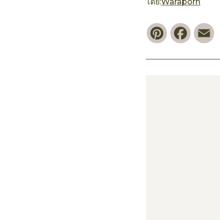
โดย:
Waraporn
Pinterest
Faceb
E