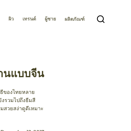
ผิว
เทรนด์
ผู้ชาย
ผลิตภัณฑ์
งงานแบบจีน
พิธีของไทยหลาย
ยังรวมไปถึงธีมสี
วามสวยสง่าดูดีเหมาะ