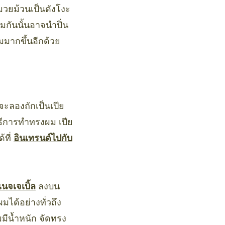
มวยม้วนเป็นดังโงะ
อมกันนั้นอาจนำปิ่น
มมากขึ้นอีกด้วย
ะลองถักเป็นเปีย
ิธีการทำทรงผม เปีย
้ที่
อินเทรนด์ไปกับ
นจเจเบิ้ล
ลงบน
มได้อย่างทั่วถึง
มีน้ำหนัก จัดทรง