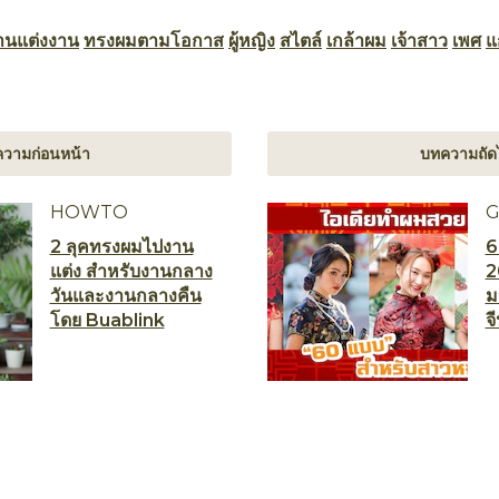
านแต่งงาน
ทรงผมตามโอกาส
ผู้หญิง
สไตล์
เกล้าผม
เจ้าสาว
เพศ
แ
วามก่อนหน้า
บทความถัด
HOWTO
G
2 ลุคทรงผมไปงาน
6
แต่ง สำหรับงานกลาง
2
วันและงานกลางคืน
ม
โดย Buablink
จ