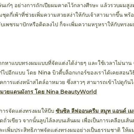
เล่นเก๋ๆ อย่างการถักเปียผมคาดไว้กลางศีรษะ แล้วรวบผมสูง
ชุดกี่เพ้าที่ช่วยเพิ่มความสวยสง่าให้กับเจ้าสาวมากขึ้น พร้
ดับเพชรมาปักหรือติดลงไป ก็จะเพิ่มความหรูหราให้กับทรงผ
ยากหาแบบทรงผมแบบที่จัดแต่งได้ง่ายๆ และใช้เวลาไม่นาน จ
๋ไก๋ไปอีกแบบ โดย Nina บิวตี้บล็อกเกอร์ของเราได้เคยสอนว
นิคการแต่งหน้าสไตล์อาหมวย ซึ่งสาวๆ สามารถเข้าไปดูกันได
าหมวยแดนมังกร โดย Nina BeautyWorld
อนการจัดแต่งทรงผมให้บีบ
ซันซิล ลีฟออนครีม สมูท แอนด์ เมเ
ดถั่วเขียว จากนั้นลูบไล้ลงบนเส้นผม เพื่อเป็นการเคลือบเส้นผ
และเพิ่มประสิทธิภาพจัดแต่งทรงผมอย่างเป็นธรรมชาติ ให้ผม